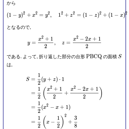
から
2
2
2
2
2
2
2
(
1
−
)
+
=
,
1
(1-y)^2+x^2 = y^2, \quad
+
=
(
1
−
)
+
(
1
−
)
y
x
y
z
z
x
となるので,
2
2
+
1
−
2
+
1
y = \frac{x^2+1}{2}, \qu
x
x
x
=
,
=
y
z
2
2
\mathrm{PBCQ
S
P
B
C
Q
である. よって, 折り返した部分の台形
の面積
S
は,
1
\begin{aligned} S &= \fr
=
(
+
)
⋅
1
S
y
z
2
2
2
1
+
1
−
2
+
1
(
)
x
x
x
=
+
2
2
2
1
2
=
(
−
+
1
)
x
x
2
2
1
1
3
(
)
=
−
+
x
2
2
8