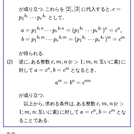
[2],
[3]
c =
[
2
]
,
[
3
]
=
が成り立つ. これらを
に代入すると,
c
p_1{}^{
k
k
⋯
1
p
p
として,
r
1
r
p_r{}^{
k
n
k
n
k
k
n
n
\begin{aligned} a &= 
=
⋯
=
(
⋯
)
=
,
1
1
a
p
p
p
p
c
r
r
1
1
r
r
k
m
k
m
k
k
m
m
=
⋯
=
(
⋯
)
=
1
1
b
p
p
p
p
c
r
r
1
1
r
r
が得られる.
c,
m,
n
c
m,
n
,
,
>
1
;
,
(2)
逆に, ある整数
c
m
n
(
c
m
n
: 互いに素) に
>
a =
b =
n
m
=
,
=
対して
a
c
b
c
となるとき,
1;
c^n,
c^m
m
n
m
n
=
a^m = b^n = c^{mn}
=
a
b
c
が成り立つ.
c,
m,
n
c
,
,
>
以上から, 求める条件は, ある整数
c
m
n
(
c
>
m,
n
a =
b =
n
m
1
;
,
=
,
=
m
n
: 互いに素) に対して
a
c
b
c
とな
1;
c^n,
c^m
ることである.