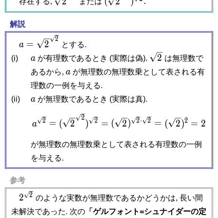
2
(
2
)
.
存在する,
または
2^{\sqrt
2^{\sqrt
2}
2})^{\sqrt
解説
2}.
a =
2
=
2
a
とする.
\sqrt
a
\sqrt
2
(i)
a
が有理数であるとき (実際は偽).
は無理数で
2^{\sqrt
2
a
あるから,
a
が無理数の無理数乗として表される有
2}
理数の一例を与える.
a
(ii)
a
が無理数であるとき (実際は真).
a^{\sqrt 2} = (\sqrt 2^{
2
2
2
2
⋅
2
2
=
(
2
)
=
(
2
)
=
(
2
)
=
2
a
が無理数の無理数乗として表される有理数の一例
を与える.
参考
2^{\sqrt
2
2
のような実数が無理数であるかどうかは, 長い間
2}
未解決であった. 次の
「ゲルフォント=シュナイダーの定