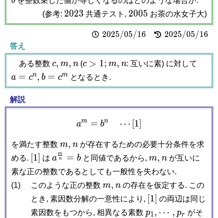
b
を整数乗した値が等しくなるのはどのような場合か.
2023
2005
2
0
2
3
2
0
0
5
(参考:
共通テスト,
お茶の水女子大)
2025/05/16
2
0
2
5
/
0
5
/
1
6
2025/05/16
2
0
2
5
/
0
5
/
1
6
答え
c,
m,
n
c
m,
n
a =
,
,
>
1
;
,
ある整数
c
m
n
(
c
m
n
: 互いに素) に対して
>
c^n,
b =
n
m
=
,
=
a
c
b
c
となるとき.
1;
c^m
解説
m
n
=
a^m = b^n \quad \cdots [
⋯
[
1
]
a
b
m,
n
,
を満たす整数
m
n
が存在するための必要十分条件を求
m
[1]
a^{\frac{m}
m,
n
[
1
]
=
,
める.
は
a
b
と同値であるから,
m
n
が互いに
n
{n}} = b
素な正の整数であるとしても一般性を失わない.
m,
n
,
(1)
このような正の整数
m
n
の存在を仮定する. この
[1]
[
1
]
とき, 素因数分解の一意性により,
の両辺は同じ
p_1,
\cdots,
p_r
,
⋯
,
素因数をもつから, 相異なる素数
p
p
がそ
1
r