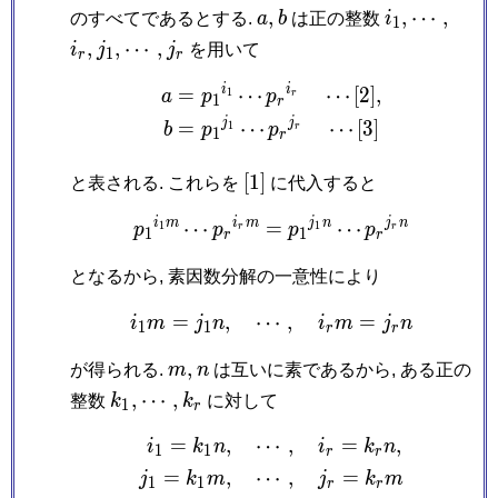
a,
b
i_1,
\cdots,
i_r,
,
,
⋯
,
のすべてであるとする.
a
b
は正の整数
i
1
j_1,
\cdots,
j_r
,
,
⋯
,
i
j
j
を用いて
1
r
r
i
i
\begin{aligned} a &= p_
=
⋯
⋯
[
2
]
,
1
a
p
p
r
1
r
j
j
=
⋯
⋯
[
3
]
1
b
p
p
r
1
r
[1]
[
1
]
と表される. これらを
に代入すると
i
m
i
m
j
n
j
n
⋯
=
p_1{}^{i_1m}\cdots p_
⋯
1
1
p
p
p
p
r
r
1
1
r
r
となるから, 素因数分解の一意性により
=
,
⋯
i_1m = j_1n, \quad \cdo
,
=
i
m
j
n
i
m
j
n
1
1
r
r
m,
n
,
が得られる.
m
n
は互いに素であるから, ある正の
k_1,
\cdots,
k_r
,
⋯
,
整数
k
k
に対して
1
r
=
,
⋯
,
=
,
\begin{aligned} i_1 = k
i
k
n
i
k
n
1
1
r
r
=
,
⋯
,
=
j
k
m
j
k
m
1
1
r
r