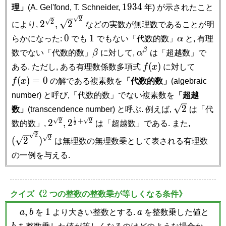
1934
1
9
3
4
理」
(A. Gel'fond, T. Schneider,
年) が示されたこと
2^{\sqrt
\sqrt
2
2
2
,
2
により,
などの実数が無理数であることが明
2},
2^{\sqrt
0
1
\alpha
0
1
らかになった:
でも
でもない「代数的数」
α
と, 有理
2}
\beta
\alpha
β
数でない「代数的数」
β
に対して,
α
は「超越数」で
^\beta
f(x)
f(x)
(
)
ある. ただし, ある有理数係数多項式
f
x
に対して
= 0
(
)
=
0
f
x
の解である複素数を
「代数的数」
(algebraic
number) と呼び,「代数的数」でない複素数を
「超越
\sqrt
2
数」
(transcendence number) と呼ぶ. 例えば,
は「代
2
1
2^{\sqrt
2^{\frac{1}
(\sqrt
2
+
2
2
,
2
数的数」,
は「超越数」である. また,
2
2},
{2}+\sqrt
2^{\sqrt
2
2
(
2
)
は無理数の無理数乗として表される有理数
2}
2})^{\sq
の一例を与える.
2}
2
2
クイズ《
つの整数の整数乗が等しくなる条件》
a,
b
1
a
b
,
1
a
b
を
より大きい整数とする.
a
を整数乗した値と