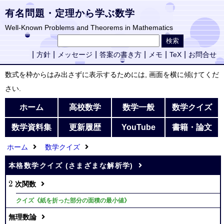
有名問題・定理から学ぶ数学
Well-Known Problems and Theorems in Mathematics
方針
メッセージ
答案の書き方
メモ
TeX
お問合せ
数式を枠からはみ出さずに表示するためには, 画面を横に傾けてくだ
さい.
ホーム
高校数学
数学一般
数学クイズ
数学資料集
更新履歴
YouTube
書籍・論文
ホーム
数学クイズ
本格数学クイズ (さまざまな解析学)
2
2
次関数
クイズ《紙を折った部分の面積の最小値》
無理数論