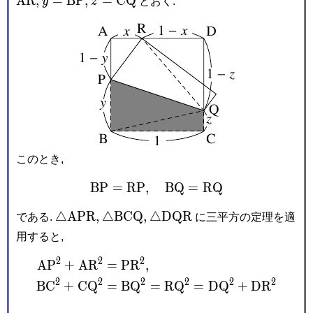
A
R
,
=
B
P
,
=
C
Q
y
z
とおく.
\mathrm{BP},
\mathrm{CQ}
このとき,
B
P
=
R
P
,
\mathrm{BP} = \mathrm
B
Q
=
R
Q
\triangle\mathrm{APR},
\triangle\mathrm{BCQ},
\triangle\mathrm{DQR}
△
A
P
R
,
△
B
C
Q
,
△
D
Q
R
である.
に三平方の定理を適
用すると,
2
2
2
\begin{aligned} \math
A
P
+
A
R
=
P
R
,
2
2
2
2
2
2
B
C
+
C
Q
=
B
Q
=
R
Q
=
D
Q
+
D
R