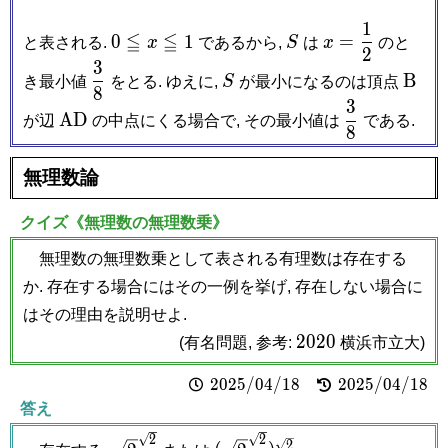
1
0
S
x =
≦
≦
0
1
=
と表される.
x
であるから,
S
は
x
のと
2
\leqq
\dfrac{1}
3
\dfrac{3}
S
\mat
x
{2}
B
き最小値
をとる. ゆえに,
S
が最小になるのは頂点
8
{8}
B
\leqq
3
\mathrm{AD}
\dfrac{3}
A
D
が辺
の中点にくる場合で, その最小値は
である.
1
8
{8}
無理数論
クイズ《無理数の無理数乗》
無理数の無理数乗として表される有理数は存在する
か. 存在する場合にはその一例を挙げ, 存在しない場合に
はその理由を説明せよ.
2020
2
0
2
0
(有名問題, 参考:
横浜市立大)
2025/04/18
2
0
2
5
/
0
4
/
1
8
2025/04/18
2
0
2
5
/
0
4
/
1
8
答え
\sqrt
(\sqrt
2
2
2