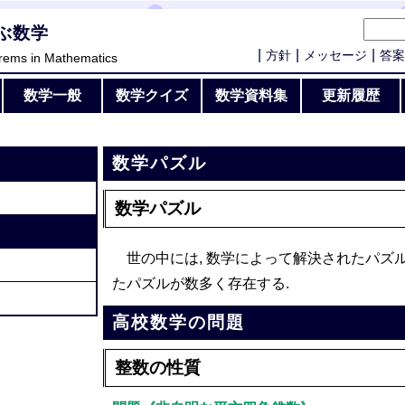
ぶ数学
方針
メッセージ
答案
rems in Mathematics
数学一般
数学クイズ
数学資料集
更新履歴
数学パズル
数学パズル
世の中には, 数学によって解決されたパズル
たパズルが数多く存在する.
高校数学の問題
整数の性質