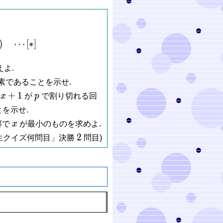
\frac{1}{6}x(x+1)(2x+1) \quad \cdots [*]
)
⋯
[
∗
]
えよ.
素であることを示せ.
2x+1
p
2
+
1
x
が
p
で割り切れる回
とを示せ.
x
解で
x
が最小のものを求めよ.
2
2
生クイズ何問目」決勝
問目)