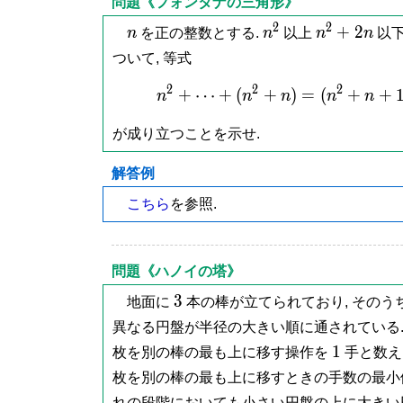
問題《フォンタナの三角形》
2
2
n
n^2
n^2+2n
+
2
n
を正の整数とする.
n
以上
n
n
以
ついて, 等式
2
2
2
+
⋯
+
(
+
)
=
(
+
n^2+\
+
n
n
n
n
n
が成り立つことを示せ.
解答例
こちら
を参照.
問題《ハノイの塔》
3
3
地面に
本の棒が立てられており, そのう
異なる円盤が半径の大きい順に通されている
1
1
枚を別の棒の最も上に移す操作を
手と数え
枚を別の棒の最も上に移すときの手数の最
れの段階においても小さい円盤の上に大きい