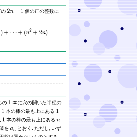
2n+1
2
+
1
下の
n
個の正の整数に
2
cdots +(n^2+n) = (n^2+n+1)+\cdots +(n^2+2n)
1
)
+
⋯
+
(
+
2
)
n
n
1
1
ちの
本に穴の開いた半径の
1
1
1
1
.
本の棒の最も上にある
1
n
1
,
本の棒の最も上にある
n
a_n
小値を
a
とおく. ただし, いず
n
円盤は置かないものとする.