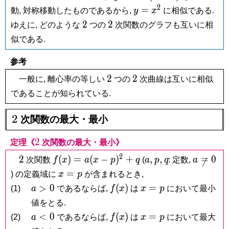
ax^2
>
2
y =
=
動, 対称移動したものであるから,
y
x
に相似である.
0)
x^2
2
2
2
2
ゆえに, どのような
つの
次関数のグラフも互いに相
似である.
参考
2
2
2
2
一般に, 離心率の等しい
つの
次曲線は互いに相似
であることが知られている.
2
2
次関数の最大・最小
2
2
定理《
次関数の最大・最小》
2
2
f(x) =
a,
p,
q
a
2
(
)
=
(
−
)
+
,
,
=
0
次関数
f
x
a
x
p
q
(
a
p
q
: 定数,
a

a(x-
\neq
x
=
) の定義域に
x
p
が含まれるとき,
p)^2+q
0
=
a
f(x)
x
>
0
(
)
=
(1)
a
であるならば,
f
x
は
x
p
において最小
p
>
=
値をとる.
0
p
a
f(x)
x
<
0
(
)
=
(2)
a
であるならば,
f
x
は
x
p
において最大
<
=