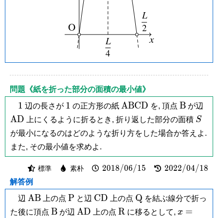
問題《紙を折った部分の面積の最小値》
1
1
\mathrm{ABCD}
\mathrm
\m
1
1
A
B
C
D
B
辺の長さが
の正方形の紙
を, 頂点
が辺
B
S
A
D
上にくるように折るとき, 折り返した部分の面積
S
が最小になるのはどのような折り方をした場合か答えよ.
また, その最小値を求めよ.
2018/06/15
2022/04/18
2
0
1
8
/
0
6
/
1
5
2
0
2
2
/
0
4
/
1
8
標準
素朴
解答例
\mathrm{AB}
\mathrm
\mathrm{CD}
\mathrm
A
B
P
C
D
Q
辺
上の点
と辺
上の点
を結ぶ線分で折っ
P
Q
\mathrm
\mathrm{AD}
\mathrm
x =
B
A
D
R
=
た後に頂点
が辺
上の点
に移るとして,
x