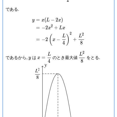
2
0
である.
=
(
−
2
)
\begin{aligned} y &= x(L
y
x
L
x
2
=
−
2
+
x
L
x
2
2
(
)
L
L
=
−
2
−
+
x
4
8
2
y
x =
\dfrac{L^2}
L
L
=
であるから,
y
は
x
のとき最大値
をとる.
\dfrac{L}
{8}
4
8
{4}