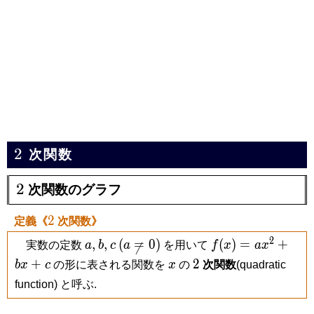
2
2
次関数
2
2
次関数のグラフ
2
2
定義《
次関数》
2
a,
b,
c
(a
f(x) =
,
,
(
=
0
)
(
)
=
+
実数の定数
a
b
c
a
を用いて
f
x
a
x

\neq
ax^2+bx+c
x
2
+
2
b
x
c
の形に表される関数を
x
の
次関数
(quadratic
0)
function) と呼ぶ.