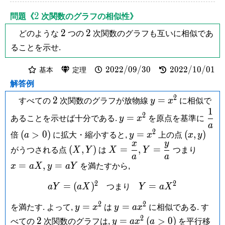
2
2
問題《
次関数のグラフの相似性》
2
2
2
2
どのような
つの
次関数のグラフも互いに相似であ
ることを示せ.
2022/09/30
2022/10/01
2
0
2
2
/
0
9
/
3
0
2
0
2
2
/
1
0
/
0
1
基本
定理
解答例
2
2
y =
2
=
すべての
次関数のグラフが放物線
y
x
に相似で
x^2
1
y =
\dfr
2
=
あることを示せば十分である.
y
x
を原点を基準に
x^2
{a}
a
2
(a
y =
(x,y)
(
>
0
)
=
(
,
)
倍
a
に拡大・縮小すると,
y
x
上の点
x
y
x
y
>
x^2
(X,Y)
X =
Y =
x
(
,
)
=
,
=
がうつされる点
X
Y
は
X
Y
つまり
0)
a
a
\dfrac{x}
\dfrac{y}
=
y
=
,
=
x
a
X
y
a
Y
を満たすから,
{a},
{a}
aX,
=
2
2
aY =
Y =
=
(
)
=
aY
a
Y
a
X
つまり
Y
a
X
(aX)^2
aX^2
2
2
y =
y =
=
=
を満たす. よって,
y
x
は
y
a
x
に相似である. す
x^2
ax^2
2
2
y =
(a
2
=
(
>
0
)
べての
次関数のグラフは,
y
a
x
a
を平行移