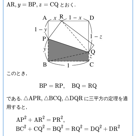
B
R
\mathrm
y =
z =
A
R
,
=
B
P
,
=
C
Q
y
z
とおく.
\mathrm{BP},
\mathrm{CQ}
このとき,
B
P
=
R
P
,
\mathrm{BP} = \mathrm
B
Q
=
R
Q
\triangle\mathrm{APR},
\triangle\mathrm{BCQ},
\triangle\mathrm{DQR}
△
A
P
R
,
△
B
C
Q
,
△
D
Q
R
である.
に三平方の定理を適
用すると,
2
2
2
\begin{aligned} \math
A
P
+
A
R
=
P
R
,
2
2
2
2
2
2
B
C
+
C
Q
=
B
Q
=
R
Q
=
D
Q
+
D
R