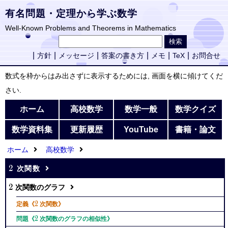
有名問題・定理から学ぶ数学
Well-Known Problems and Theorems in Mathematics
方針
メッセージ
答案の書き方
メモ
TeX
お問合せ
数式を枠からはみ出さずに表示するためには, 画面を横に傾けてくだ
さい.
ホーム
高校数学
数学一般
数学クイズ
数学資料集
更新履歴
YouTube
書籍・論文
ホーム
高校数学
2
2
次関数
2
2
次関数のグラフ
2
2
定義《
次関数》
2
2
問題《
次関数のグラフの相似性》