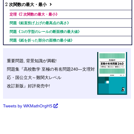
2
2
次関数の最大・最小
2
2
定理《
次関数の最大・最小》
問題《鉛直投げ上げの最高点の高さ》
問題《コの字型のレールの断面積の最大値》
問題《紙を折った部分の面積の最小値》
重要問題, 背景知識が満載!
問題集『高校数学 至極の
有名問題
240—文理対
応・
国公立大～難関大レベル
改訂新版』好評発売中!
Tweets by WKMathOrgHS