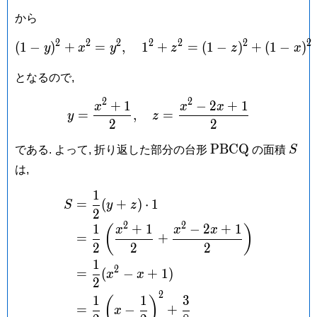
から
2
2
2
2
2
2
2
(
1
−
)
+
=
,
1
+
(1-y)^2+x^2 = y^2, \quad
=
(
1
−
)
+
(
1
−
)
y
x
y
z
z
x
となるので,
2
2
+
1
−
2
+
1
y = \frac{x^2+1}{2}, \qu
x
x
x
=
,
=
y
z
2
2
\mathrm{PBCQ
S
P
B
C
Q
である. よって, 折り返した部分の台形
の面積
S
は,
1
\begin{aligned} S &= \fr
=
(
+
)
⋅
1
S
y
z
2
2
2
1
+
1
−
2
+
1
(
)
x
x
x
=
+
2
2
2
1
2
=
(
−
+
1
)
x
x
2
2
1
1
3
(
)
=
−
+
x