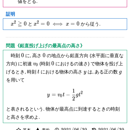
値をとる.
0
p
証明
2
2
x^2
≧
x^2
0
=
0
⟺
=
0
x
と
x
x
から従う.
\geqq
= 0
0
\iff
x =
問題《鉛直投げ上げの最高点の高さ》
0
0
0
0
0
時刻
に, 高さ
の地点から鉛直方向 (水平面に垂直な
v_0
0
0
方向) に初速
v
(時刻
におけるの速さ) で物体を投げ上
0
t
y
g
げるとき, 時刻
t
における物体の高さ
y
は, ある正の数
g
を用いて
1
y = v_0t-\frac{1}{2}gt^2
2
=
−
y
v
t
g
t
0
2
と表されるという. 物体が最高点に到達するときの時刻
と高さを求めよ.
2021/06/30
2021/06/30
2
0
2
1
/
0
6
/
3
0
2
0
2
1
/
0
6
/
3
0
基本
素朴