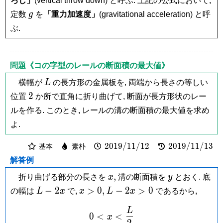
ろし」
(vertical throw down) と呼ぶ. 上記の公式において,
g
定数
g
を
「重力加速度」
(gravitational acceleration) と呼
ぶ.
問題《コの字型のレールの断面積の最大値》
L
横幅が
L
の長方形の金属板を, 両端から長さの等しい
2
2
位置
か所で直角に折り曲げて, 断面が長方形状のレー
ルを作る. このとき, レールの溝の断面積の最大値を求め
よ.
2019/11/12
2019/11/13
2
0
1
9
/
1
1
/
1
2
2
0
1
9
/
1
1
/
1
3
基本
素朴
解答例
x,
y
,
折り曲げる部分の長さを
x
溝の断面積を
y
とおく. 底
L-
x
L-
−
2
>
0
,
−
2
>
0
の幅は
L
x
で,
x
L
x
であるから,
2x
>
2x
L
0 < x < \frac{L}{2}
0,
>
0
<
<
x