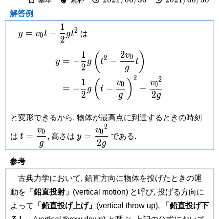
解答例
1
y = v_0t-
2
=
−
y
v
t
g
t
は
0
2
\dfrac{1}
{2}gt^2
1
2
\begin{aligned} y &= -\fr
(
)
v
0
2
=
−
−
y
g
t
t
2
g
2
2
1
(
)
v
v
0
0
=
−
−
+
g
t
2
2
g
g
と変形できるから, 物体が最高点に到達するときの時刻
2
t =
y =
v
v
0
0
=
,
=
は
t
高さは
y
である.
\dfrac{v_0}
\dfrac{v_0{}^2}
2
g
g
{g},
{2g}
参考
古典力学において, 鉛直方向に物体を投げたときの運
動を
「鉛直投射」
(vertical motion) と呼び, 投げる方向に
よって
「鉛直投げ上げ」
(vertical throw up),
「鉛直投げ下