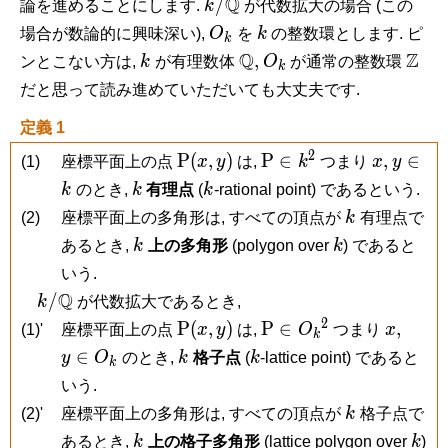
k/\mathbb
Q
/
論を進めることにします.
k
が代数拡大の場合 (この
Q
O_k
k
場合が数論的に興味深い),
O
を
k
の整数環とします. ピ
k
k
\mathbb
Q
O_k
\ma
Z
,
ンとこない方は,
k
が有理数体
O
が通常の整数環
k
Q,
Z
だと思って読み進めていただいても大丈夫です.
定義 1
2
\mathrm
\mathrm
x,
y
P
(
,
)
P
∈
,
∈
(1)
座標平面上の点
x
y
は,
k
つまり
x
y
P(x,y)
P \in
\in
k
k
k
のとき,
k
有理点
(
k
-rational point) であるという.
k^2
k
k
(2)
座標平面上の多角形は, すべての頂点が
k
有理点で
k
k
あるとき,
k
上の多角形
(polygon over
k
) であると
いう.
k/\mathbb
Q
/
k
が代数拡大であるとき,
Q
2
\mathrm
\mathrm
x,
y
P
(
,
)
P
∈
,
(1)'
座標平面上の点
x
y
は,
O
つまり
x
k
P(x,y)
P \in
\in
k
k
∈
y
O
のとき,
k
格子点
(
k
-lattice point) であると
k
O_k{}^2
O_k
いう.
k
(2)'
座標平面上の多角形は, すべての頂点が
k
格子点で
k
k
あるとき,
k
上の格子多角形
(lattice polygon over
k
)