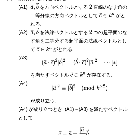
\vec
\vec
2
,
2
(A1)
a
b
を方向ベクトルとする
直線のなす角の
a,
b
\vec
n
∈
二等分線の方向ベクトルとして
c
k
がと
c
れる.
\in
\vec
\vec
2
,
2
(A2)
a
b
を法線ベクトルとする
つの超平面のな
k^n
a,
b
す角を二等分する超平面の法線ベクトルとし
\vec
n
∈
て
c
k
がとれる.
c
(A3)
2
2
2
2
(\vec a\cdot\vec c) ^2
\in
(
⋅
)
∣
∣
=
(
⋅
)
∣
∣
⋯
[
∗
]
a
c
b
b
c
a
k^n
\vec
n
∈
を満たすベクトル
c
k
が存在する.
c
(A4)
2
2
×
2
|\vec a|^2 \equiv |\v
∣
∣
≡
∣
\in
∣
(
m
o
d
)
a
b
k
k^n
が成り立つ.
(A4) が成り立つとき, (A1)～(A3) を満たすベクトル
として
∣
∣
\vec c = \vec a\pm\frac
a
=
±
c
a
b