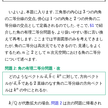
3
3
いよいよ, 本題に入ります. 三角形の内心は
つの内角
1
2
1
2
の二等分線の交点, 傍心は
つの内角と
つの外角の二
等分線の交点として定義されるのでした. そこで,
§1
で紹
介した角の有理二等分問題を, より扱いやすい形に言い換
えて再考します. ここまでは平面図形のみを考えてきまし
たが, 角の二等分は高次元でもできるので, 見通しをよく
n
≧
n
2
するため,
n
として
n
次元空間における角の二等分
\geqq
について述べます.
2
問題 2: 角の有理二等分問題・改
\vec
\vec
n
,
∈
どのようなベクトル
a
b
k
に対して, 方向ベクト
a,
b
\vec
\vec
2
,
2
ルが
a
b
である
直線のなす角の二等分線の方向ベクト
\in
a,
b
k^n
n
ルは
k
の中にとれるか.
k^n
k/\mathbb
Q
/
k
が代数拡大の場合,
問題 2
は次の問題に帰着され