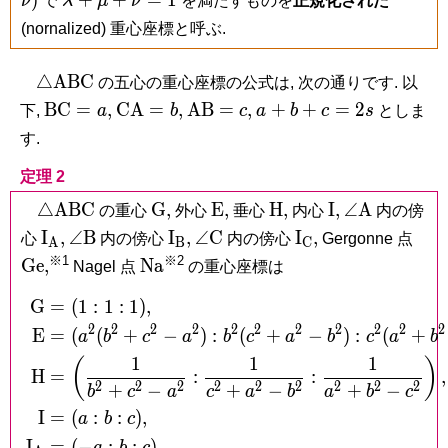
ν
で
λ
μ
ν
を満たすものを
正規化された
:\nu )
+\mu
(nornalized) 重心座標と呼ぶ.
+\nu =
1
\triangle\mathrm{ABC}
△
A
B
C
の五心の重心座標の公式は, 次の通りです. 以
\mathrm{BC}
\mathrm{CA}
\mathrm{AB}
a+b+c
B
C
=
,
C
A
=
,
A
B
=
,
+
+
=
2
下,
a
b
c
a
b
c
s
としま
= a,
= b,
= c,
= 2s
す.
定理 2
\triangle\mathrm{ABC}
\mathrm
\mathrm
\mathrm
\mathrm
\angle\mat
△
A
B
C
G
,
E
,
H
,
I
,
∠
A
の重心
外心
垂心
内心
内の傍
G,
E,
H,
I,
A
\mathrm
\angle\mathrm
\mathrm
\angle\mathrm
\mathrm
\ma
I
,
∠
B
I
,
∠
C
I
,
心
内の傍心
内の傍心
Gergonne 点
A
B
C
I_{\mathrm
B
I_{\mathrm
C
I_{\mathrm
※1
※2
\mathrm{Na}
G
e
,
N
a
Nagel 点
の重心座標は
A},
B},
C},
G
=
(
1
:
1
:
1
)
,
\begin{aligned} \mathrm 
2
2
2
2
2
2
2
2
2
2
2
E
=
(
(
+
−
)
:
(
+
−
)
:
(
+
a
b
c
a
b
c
a
b
c
a
b
1
1
1
(
)
H
=
:
:
,
2
2
2
2
2
2
2
2
2
+
−
+
−
+
−
b
c
a
c
a
b
a
b
c
I
=
(
:
:
)
,
a
b
c
I
=
(
−
:
:
)
,
a
b
c