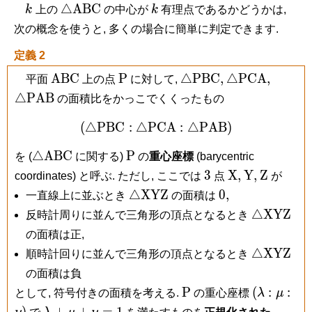
k
\triangle\mathrm{ABC}
k
△
A
B
C
k
上の
の中心が
k
有理点であるかどうかは,
次の概念を使うと, 多くの場合に簡単に判定できます.
定義 2
\mathrm{ABC}
\mathrm
\triangle\mathrm{PB
\triangle\ma
\trian
A
B
C
P
△
P
B
C
,
△
P
C
A
,
平面
上の点
に対して,
P
△
P
A
B
の面積比をかっこでくくったもの
(
△
P
B
C
:
△
P
(\triangle\mathrm{PBC}
C
A
:
△
P
A
B
)
\triangle\mathrm{ABC}
\mathrm
△
A
B
C
P
を (
に関する)
の
重心座標
(barycentric
P
3
\mathrm
\mathrm
\mathr
3
X
,
Y
,
Z
coordinates) と呼ぶ. ただし, ここでは
点
が
X,
Y,
Z
\triangle\mathrm{XYZ}
0,
△
X
Y
Z
0
,
一直線上に並ぶとき
の面積は
\triangl
△
X
Y
Z
反時計周りに並んで三角形の頂点となるとき
の面積は正,
\triangl
△
X
Y
Z
順時計回りに並んで三角形の頂点となるとき
の面積は負
\mathrm
(\lambda
P
(
:
:
として, 符号付きの面積を考える.
の重心座標
λ
μ
P
:\mu
\lambda
)
+
+
=
1