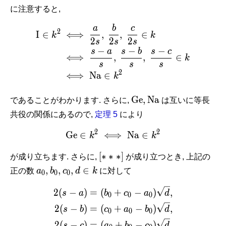
に注意すると,
C} \in k^2
a
b
c
\begin{aligned} \mathrm I 
2
I
∈
⟺
,
,
∈
k
k
2
2
2
s
s
s
−
−
−
s
a
s
b
s
c
⟺
,
,
∈
k
s
s
s
2
⟺
N
a
∈
k
\mathrm{Ge},
\mathrm{Na}
G
e
,
N
a
であることがわかります. さらに,
は互いに等長
共役の関係にあるので,
定理 5
により
2
2
G
e
∈
⟺
\mathrm{Ge} \in k^2 \iff
N
a
∈
k
k
[\ast\ast\ast
[
∗
∗
∗
]
が成り立ちます. さらに,
が成り立つとき, 上記の
]
a_0,
b_0,
c_0,
d
,
,
,
∈
正の数
a
b
c
d
k
に対して
0
0
0
\in
\begin{aligned} 2(s-a) &=
2
(
−
k
)
=
(
+
−
)
,
s
a
b
c
a
d
0
0
0
2
(
−
)
=
(
+
−
)
,
s
b
c
a
b
d
0
0
0
2
(
−
)
=
(
+
−
)
s
c
a
b
c
d