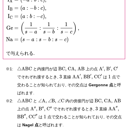
A
I
=
(
:
−
:
)
,
a
b
c
B
I
=
(
:
:
−
)
,
a
b
c
C
1
1
1
(
)
G
e
=
:
:
,
−
−
−
s
a
s
b
s
c
N
a
=
(
−
:
−
:
−
)
s
a
s
b
s
c
で与えられる.
\triangle\mathrm{ABC}
\mathrm{BC},
\mathrm{CA},
\mathrm{AB}
\mathrm
\mathrm
\math
′
′
′
△
A
B
C
B
C
,
C
A
,
A
B
A
,
B
,
C
※1:
と内接円が辺
上の点
A',
B',
C'
3
\mathrm{AA}',
\mathrm{BB}',
\mathrm{CC}'
1
′
′
′
3
A
A
,
B
B
,
C
C
1
でそれぞれ接するとき,
直線
は
点で
交わることが知られており, その交点は
Gergonne 点
と呼
ばれます.
\triangle\mathrm{ABC}
\angle\mathrm
\angle\mathrm
\angle\mathrm
\mathrm{BC},
\mathrm{
\mat
△
A
B
C
∠
A
,
∠
B
,
∠
C
B
C
,
C
A
,
A
B
※2:
と
内の傍接円が辺
A,
B,
C
\mathrm
\mathrm
\mathrm
3
\mathrm
\ma
′
′
′
′
′
′
′
′
A
,
B
,
C
3
A
A
,
上の点
でそれぞれ接するとき,
直線
A'',
B'',
C''
\mathrm{CC}''
1
′
′
′
′
B
B
,
C
C
1
は
点で交わることが知られており, その交点
は
Nagel 点
と呼ばれます.