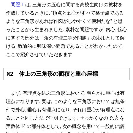
問題 1
は, 三角形の五心に関する高校生向けの教材を
作成しているときに, “頂点と五心がすべて格子点である
ような三角形があれば作図がしやすくて便利だな” と思
ったことから生まれました. 素朴な問題ですが, 内心, 傍心
に関する部分は「角の有理二等分問題」の応用として解
ける, 数論的に興味深い問題であることがわかったので,
ここで紹介させていただきます.
§2 体上の三角形の面積と重心座標
まず, 有理点を結ぶ三角形において, 明らかに重心は有
理点になります. 実は, このような三角形においては無条
件で外心, 垂心も有理点になり, それは重心が有理点にな
k
ることと同じ方法で証明できます. せっかくなので,
k
を
\mathbb
R
実数体
の部分体として, 次の概念を用いて一般的に議
R