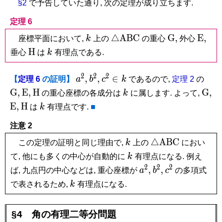
§2
で予告していた通り, 次の定理が成り立ちます.
定理 6
k
\triangle\mathrm{ABC}
\mathrm
\mat
△
A
B
C
G
,
E
,
座標平面において,
k
上の
の重心
外心
G,
E,
\mathrm
k
H
垂心
は
k
有理点である.
H
2
2
2
a^2,
b^2,
c^2
\ma
,
,
∈
【
定理 6
の証明】
a
b
c
k
であるので,
定理 2
の
\in
G,
\mathrm
\mathrm
k
\ma
G
,
E
,
H
G
,
の重心座標の各成分は
k
に属します. よって,
k
E,
H
G,
\mathrm
\mathrm
k
E
,
H
は
k
有理点です.
■
E,
H
注意 2
k
\triangle\math
△
A
B
C
この定理の証明と同じ理由で,
k
上の
におい
k
て, 他にも多くの中心が自動的に
k
有理点になる. 例え
2
2
2
a^2,
b^2,
c^2
,
,
ば, 九点円の中心などは, 重心座標が
a
b
c
の多項式
k
で表されるため,
k
有理点になる.
§4 角の有理二等分問題