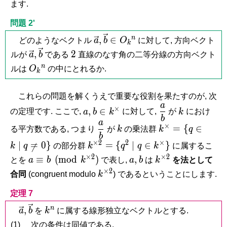
Q
ます.
問題 2'
\vec
\vec b
n
,
∈
どのようなベクトル
a
b
O
に対して, 方向ベクト
k
a,
\in
\vec
\vec
2
,
2
ルが
a
b
である
直線のなす角の二等分線の方向ベクト
O_k{}^n
a,
b
O_k{}^n
n
ルは
O
の中にとれるか.
k
これらの問題を解くうえで重要な役割を果たすのが, 次
a
a,
b \in
\dfrac{a}
k
×
,
∈
の定理です. ここで,
a
b
k
に対して,
が
k
におけ
b
k^\times
{b}
a
\dfrac{a}
k
k^\times
×
=
{
∈
る平方数である, つまり
が
k
の乗法群
k
q
b
{b}
= \{ q
×
2
2
×
k^{\times
∣
=
0
}
=
{
∣
∈
}
k
q
の部分群
k
q
q
k
に属するこ

\in k
2} = \{
×
2
×
2
a \equiv b
a,
b
k^{\times
≡
(
m
o
d
)
,
とを
a
b
k
で表し,
a
b
は
k
を法として
\mid q
q^2 \mid q
\pmod{k^{\times
2}
×
2
k^{\times
\neq
合同
(congruent modulo
k
) であるということにします.
\in
2}}
2}
0\}
k^\times\}
定理 7
\vec
\vec
k^n
n
,
a
b
を
k
に属する線形独立なベクトルとする.
a,
b
(1)
次の条件は同値である.