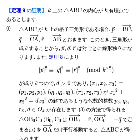
k
\triangle\mathrm{ABC}
k
△
A
B
C
【
定理 9
の証明】
k
上の
の内心が
k
有理点で
あるとします.
\triangle\mathrm{ABC}
k
\vec p =
(i)
△
A
B
C
=
B
C
,
が
k
上の格子三角形である場合.
p
\overrigh
\vec q =
\vec r =
=
C
A
,
=
A
B
q
r
とおきます. このとき, 三角形が
\overrightarrow{\mathrm{CA}},
\overrightarrow{\mathrm{AB}}
\vec
\vec
\vec
,
,
成立することから,
p
q
r
は対ごとに線形独立にな
p,
q,
r
ります. また,
定理 8
により
2
2
2
×
2
∣
∣
≡
∣
∣
≡
∣
|\vec p|^2 \equiv |\vec 
∣
(
m
o
d
)
p
q
r
k
d
(x_1,x_2,x_3)
>
0
(
,
,
)
=
が成り立つので,
d
であり,
x
x
x
1
2
3
>
=
2
(q_1,q_2,q_3),
(r_1,r_2,r_3)
x_1{}^2+x
(
,
,
)
,
(
,
,
)
,
(
,
,
)
+
p
p
p
q
q
q
r
r
r
が
x
1
2
3
1
2
3
1
2
3
1
0
(p_1,p_2,p_3),
= dx_3{}^
2
2
p_3,
q_3,
r_3,
=
,
,
x
d
x
の解であるような代数的整数
p
q
2
3
3
3
d
\tri
,
∈
r
d
O
が存在します. (3) の方法で得られる
3
k
\in
C_0
\mathrm
\mathrm
\overrightarrow{\mathr
\overrightarro
△
O
B
C
B
,
C
O
B
=
,
O
C
=
−
(
は
r
q
で定
0
0
0
0
0
0
O_k
B_0,
C_0
= \vec r,
= -\vec q
\overrightarrow{\mathrm{OA}}
\triangle\ma
O
A
△
A
B
C
まる点) を
だけ平行移動すると,
が得
られます.