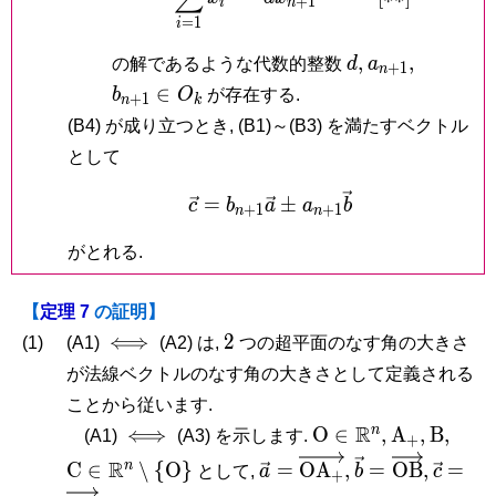
+
1
i
n
=
1
i
d,
a_{n+1},
b_{n+1
,
,
の解であるような代数的整数
d
a
+
1
n
\in O_k
∈
b
O
が存在する.
+
1
n
k
(B4) が成り立つとき, (B1)～(B3) を満たすベクトル
として
\vec c = b_{n+1}\vec 
=
±
c
b
a
a
b
+
1
+
1
n
n
がとれる.
【
定理 7
の証明】
\iff
2
⟺
2
(1)
(A1)
(A2) は,
つの超平面のなす角の大きさ
が法線ベクトルのなす角の大きさとして定義される
ことから従います.
\iff
\mathrm
R
\mathrm
\math
\mat
n
⟺
O
∈
,
A
,
B
,
(A1)
(A3) を示します.
+
O \in
A_+,
B,
\ma
\vec a =
\vec b =
\vec c
R
n
C
∈
∖
{
O
}
=
O
A
,
=
O
B
,
=
として,
a
b
c
+
\mathbb
R^n\
\overrightarrow{\math
\overrightarr
\over