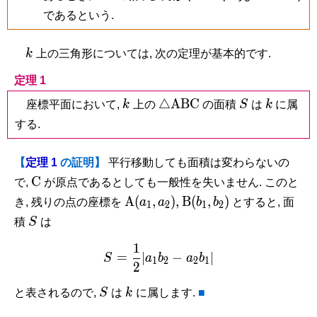
であるという.
k
k
上の三角形については, 次の定理が基本的です.
定理 1
k
\triangle\mathrm{ABC}
S
k
△
A
B
C
座標平面において,
k
上の
の面積
S
は
k
に属
する.
【
定理 1
の証明】
平行移動しても面積は変わらないの
\mathrm
C
で,
が原点であるとしても一般性を失いません. このと
C
\mathrm
\mathrm
A
(
,
)
,
B
(
,
)
き, 残りの点の座標を
a
a
b
b
とすると, 面
1
2
1
2
A(a_1,a_2),
B(b_1,b_2)
S
積
S
は
1
S = \frac{1}{2}|a_1b_2-a
=
∣
−
∣
S
a
b
a
b
1
2
2
1
2
S
k
と表されるので,
S
は
k
に属します.
■