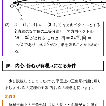
\vec a
\vec b
=
(
1
,
1
,
4
)
,
=
(
3
,
4
,
5
)
(2)
a
b
を方向ベクトルとする
=
=
2
5\vec
2
直線のなす角の二等分線として方向ベクトル
(1,1,4),
(3,4,5)
a\pm
|\vec
|\vec
5
±
3
∣
∣
=
3
2
,
∣
∣
=
a
b
がとれる. これは,
a
b
3\vec
a| =
b| =
5\vec
3\vec
5
2
5
,
3
であり,
a
b
がひし形を張ることからわか
b
3\sqrt
5\sqrt
a,
b
る.
2,
2
§5 内心, 傍心が有理点になる条件
少し脱線してしまったので, 平面上の三角形の話に戻り
ましょう. 次の定理の主張では, 次の概念を使います.
定義 3
3
k
3
座標平面上の三角形は,
辺の長さと面積が
k
に属す