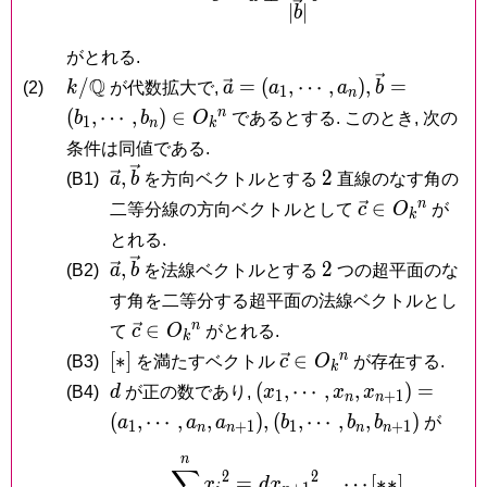
∣
∣
b
がとれる.
k/\mathbb
Q
\vec a =
\vec b =
/
=
(
,
⋯
,
)
,
=
(2)
k
が代数拡大で,
a
a
a
b
1
n
Q
(a_1,\cdots,a_n),
(b_1,\cdots
n
(
,
⋯
,
)
∈
b
b
O
であるとする. このとき, 次の
1
n
k
\in O_k{}^
条件は同値である.
\vec
\vec
2
,
2
(B1)
a
b
を方向ベクトルとする
直線のなす角の
a,
b
\vec c
n
∈
二等分線の方向ベクトルとして
c
O
が
k
\in
とれる.
O_k{}^n
\vec
\vec
2
,
2
(B2)
a
b
を法線ベクトルとする
つの超平面のな
a,
b
す角を二等分する超平面の法線ベクトルとし
\vec c
n
∈
て
c
O
がとれる.
k
\in
[\ast
\vec c
n
[
∗
]
∈
(B3)
を満たすベクトル
c
O
が存在する.
k
O_k{}^n
]
\in
d
(x_1,\cdots,x_n,x_{n+1}
(
,
⋯
,
,
)
=
(B4)
d
が正の数であり,
x
x
x
1
+
1
n
n
O_k{}^n
=
(b_1,\cdots,b_n,b_{n+
(
,
⋯
,
,
)
,
(
,
⋯
,
,
)
a
a
a
b
b
b
が
1
+
1
1
+
1
n
n
n
n
(a_1,\cdots,a_n,a_{n+1}
n
\sum_{i = 1}^nx_i{}^
∑
2
2
=
⋯
[
∗
∗
]
x
d
x