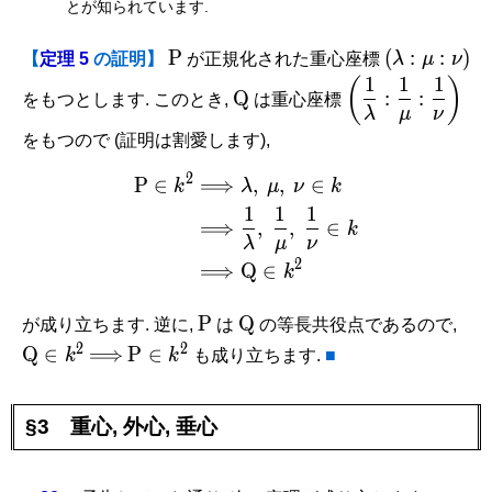
とが知られています.
\mathrm
(\lambda
P
(
:
:
)
【
定理 5
の証明】
が正規化された重心座標
λ
μ
ν
P
:\mu
1
1
1
\mathrm
\left(\dfrac{1}
(
)
Q
:
:
をもつとします. このとき,
は重心座標
:\nu )
Q
{\lambda}:\dfr
λ
μ
ν
{\mu}:\dfrac{
をもつので (証明は割愛します),
{\nu}\right)
2
\begin{aligned} \mathrm 
P
∈
⟹
,
,
∈
k
λ
μ
ν
k
1
1
1
⟹
,
,
∈
k
λ
μ
ν
2
⟹
Q
∈
k
\mathrm
\mathrm
\m
P
Q
が成り立ちます. 逆に,
は
の等長共役点であるので,
P
Q
Q \
2
2
\Longrightarrow
\mathrm
Q
∈
⟹
P
∈
k
k
も成り立ちます.
■
k^2
P \in
k^2
§3 重心, 外心, 垂心