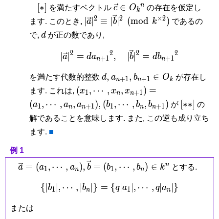
[\ast
\vec c
n
[
∗
]
∈
を満たすベクトル
c
O
の存在を仮定し
k
]
\in
2
2
×
2
|\vec a|^2 \equiv
∣
∣
≡
∣
∣
(
m
o
d
)
ます. このとき,
a
b
k
であるの
O_k{}^n
|\vec b|^2
d
で,
d
が正の数であり,
\pmod{k^{\times
2}}
2
2
2
2
|\vec a|^2 = da_{n+1}{
∣
∣
=
,
∣
∣
=
a
d
a
b
d
b
+
1
+
1
n
n
d,
a_{n+1},
b_{n+1}
,
,
∈
を満たす代数的整数
d
a
b
O
が存在し
+
1
+
1
n
n
k
\in O_k
(x_1,\cdots,x_n,x_{n+1})
(
,
⋯
,
,
)
=
ます. これは,
x
x
x
1
+
1
n
n
=
(b_1,\cdots,b_n,b_{n+1})
[\ast\ast
(
,
⋯
,
,
)
,
(
,
⋯
,
,
)
[
∗
∗
]
a
a
a
b
b
b
が
の
1
+
1
1
+
1
n
n
n
n
(a_1,\cdots,a_n,a_{n+1}),
]
解であることを意味します. また, この逆も成り立ち
ます.
■
例 1
\vec a =
\vec b =
n
=
(
,
⋯
,
)
,
=
(
,
⋯
,
)
∈
a
a
a
b
b
b
k
とする.
1
1
n
n
(a_1,\cdots,a_n),
(b_1,\cdots,b_n)
{
∣
∣
,
⋯
,
∣
∣
}
=
\{ |b_1|,\cdots,|b_n|\} = 
{
∣
∣
,
⋯
,
∣
∣
}
\in k^n
b
b
q
a
q
a
1
1
n
n
または