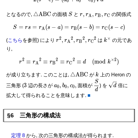
0
0
0
\triangle\mathrm{ABC}
S
r,
r_{\mathrm
r_{\mathrm
r_{\mathrm
△
A
B
C
,
,
,
となるので,
の面積
S
と
r
r
r
r
の関係式
A
B
C
A},
B},
C}
=
=
(
−
)
=
S = rs = r_{\mathrm A}(s
(
−
)
=
(
−
)
S
r
s
r
s
a
r
s
b
r
s
c
A
B
C
2
2
2
2
×
r^2,
r_{\mathrm
r_{\mathrm
r_{\mathrm
k^\times
,
,
,
(
こちら
を参照) により
r
r
r
r
は
k
の元であ
A
B
C
A}{}^2,
B}{}^2,
C}{}^2
り,
2
2
2
2
×
2
≡
≡
≡
r^2 \equiv r_{\mathrm A
≡
(
m
o
d
)
r
r
r
r
d
k
A
B
C
\triangle\mathrm{ABC}
k
△
A
B
C
が成り立ちます. このことは,
が
k
上の Heron の
S
3
a_0,
b_0,
c_0,
\dfrac{S}
\sqrt
3
,
,
,
三角形 (
辺の長さが
a
b
c
面積が
) を
d
倍に
0
0
0
{d}
d
d
拡大して得られることを意味します.
■
§6 三角形の構成法
定理 8
から, 次の三角形の構成法が得られます.