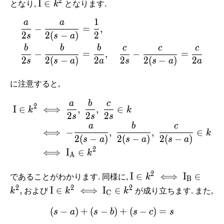
2
\mathrm
I
∈
となり,
k
となります.
I \in k^2
1
a
a
\begin{aligned} \frac{a}{
−
=
,
2
2
(
−
)
2
s
s
a
b
b
b
c
c
c
−
=
,
−
=
2
2
(
−
)
2
2
2
(
−
)
2
s
s
a
a
s
s
a
a
に注意すると,
a
b
c
\begin{aligned} \mathrm I 
2
I
∈
⟺
,
,
∈
k
k
2
2
2
s
s
s
a
b
c
⟺
−
,
,
∈
k
2
(
−
)
2
(
−
)
2
(
−
)
s
a
s
a
s
a
2
⟺
I
∈
k
A
2
\mathrm I
I
∈
⟺
I
∈
であることがわかります. 同様に,
k
B
\in k^2 \iff
2
2
2
\mathrm I
,
I
∈
⟺
I
∈
k
および
k
k
が成り立ちます. また,
C
\mathrm
\in k^2 \iff
I_{\mathrm
(
−
)
+
(
−
(s-a)+(s-b)+(s-c) = s
)
+
(
−
)
=
\mathrm
s
a
s
b
s
c
s
B} \in k^2,
I_{\mathrm