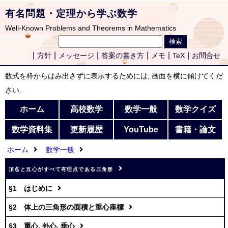
有名問題・定理から学ぶ数学
Well-Known Problems and Theorems in Mathematics
方針
メッセージ
答案の書き方
メモ
TeX
お問合せ
数式を枠からはみ出さずに表示するためには, 画面を横に傾けてくだ
さい.
ホーム
高校数学
数学一般
数学クイズ
数学資料集
更新履歴
YouTube
書籍・論文
ホーム
数学一般
頂点と五心がすべて有理点である三角形
§1 はじめに
§2 体上の三角形の面積と重心座標
§3 重心, 外心, 垂心