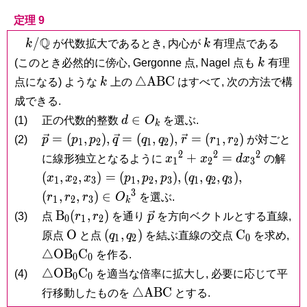
定理 9
k/\mathbb
Q
k
/
k
が代数拡大であるとき, 内心が
k
有理点である
Q
k
(このとき必然的に傍心, Gergonne 点, Nagel 点も
k
有理
k
\triangle\mathrm{ABC}
△
A
B
C
点になる) ような
k
上の
はすべて, 次の方法で構
成できる.
d
∈
(1)
正の代数的整数
d
O
を選ぶ.
k
\in
\vec p =
\vec q =
\vec r =
=
(
,
)
,
=
(
,
)
,
=
(
,
)
(2)
p
p
p
q
q
q
r
r
r
が対ごと
1
2
1
2
1
2
O_k
(p_1,p_2),
(q_1,q_2),
(r_1,r_2)
2
2
2
x_1{}^2+x_2{}^2
(x_
+
=
に線形独立となるように
x
x
d
x
の解
1
2
3
= dx_3{}^2
=
(q_1,q_2,q_3),
(r_1,r_2,r_
(
,
,
)
=
(
,
,
)
,
(
,
,
)
,
x
x
x
p
p
p
q
q
q
1
2
3
1
2
3
1
2
3
(p_
\in
3
(
,
,
)
∈
r
r
r
O
を選ぶ.
1
2
3
k
O_k{}^3
\mathrm
\vec
B
(
,
)
(3)
点
r
r
を通り
p
を方向ベクトルとする直線,
0
1
2
B_0(r_1,r_2)
p
\mathrm
(q_1,q_2)
\mathrm
\t
O
(
,
)
C
原点
と点
q
q
を結ぶ直線の交点
を求め,
1
2
0
O
C_0
C_
△
O
B
C
を作る.
0
0
\triangle\mathrm{OB}_0\mathrm
△
O
B
C
(4)
を適当な倍率に拡大し, 必要に応じて平
0
0
C_0
\triangle\mathrm{ABC}
△
A
B
C
行移動したものを
とする.