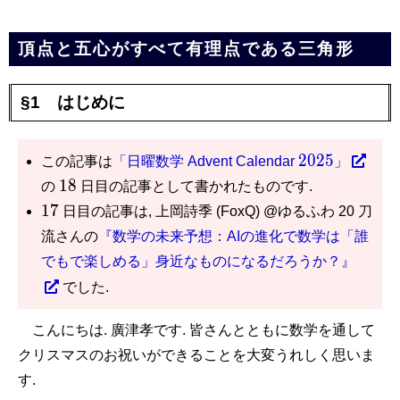
頂点と五心がすべて有理点である三角形
§1 はじめに
2025
2
0
2
5
この記事は
「日曜数学 Advent Calendar
」
18
1
8
の
日目の記事として書かれたものです.
17
1
7
日目の記事は, 上岡詩季 (FoxQ) @ゆるふわ 20 刀
流さんの
『数学の未来予想：AIの進化で数学は「誰
でもで楽しめる」身近なものになるだろうか？』
でした.
こんにちは. 廣津孝です. 皆さんとともに数学を通して
クリスマスのお祝いができることを大変うれしく思いま
す.