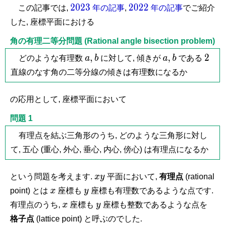
2023
2022
2
0
2
3
2
0
2
2
この記事では,
年の記事
,
年の記事
でご紹介
した, 座標平面における
角の有理二等分問題 (Rational angle bisection problem)
a,
b
a,
b
2
,
,
2
どのような有理数
a
b
に対して, 傾きが
a
b
である
直線のなす角の二等分線の傾きは有理数になるか
の応用として, 座標平面において
問題 1
有理点を結ぶ三角形のうち, どのような三角形に対し
て, 五心 (重心, 外心, 垂心, 内心, 傍心) は有理点になるか
xy
という問題を考えます.
x
y
平面において,
有理点
(rational
x
y
point) とは
x
座標も
y
座標も有理数であるような点です.
x
y
有理点のうち,
x
座標も
y
座標も整数であるような点を
格子点
(lattice point) と呼ぶのでした.