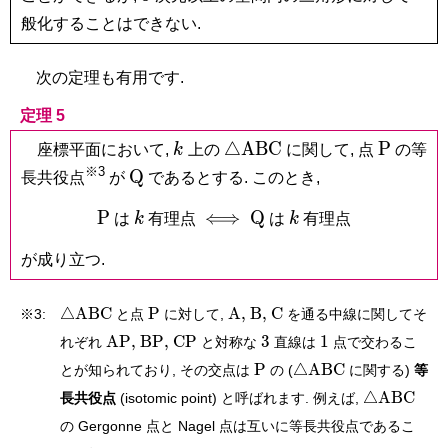
般化することはできない.
次の定理も有用です.
定理 5
k
\triangle\mathrm{ABC}
\mathr
△
A
B
C
P
座標平面において,
k
上の
に関して, 点
の等
P
※3
\mathrm
Q
長共役点
が
であるとする. このとき,
Q
\mathrm
k
\iff
\mathrm
k
P
⟺
Q
は
k
有理点
は
k
有理点
P
Q
が成り立つ.
\triangle\mathrm{ABC}
\mathrm
\mathrm
\mathrm
\mathrm
△
A
B
C
P
A
,
B
,
C
※3:
と点
に対して,
を通る中線に関してそ
P
A,
B,
C
\mathrm{AP},
\mathrm{BP},
\mathrm{CP}
3
1
A
P
,
B
P
,
C
P
3
1
れぞれ
と対称な
直線は
点で交わるこ
\mathrm
\triangle\mathrm
P
△
A
B
C
とが知られており, その交点は
の (
に関する)
等
P
\triangle
△
A
B
C
長共役点
(isotomic point) と呼ばれます. 例えば,
の Gergonne 点と Nagel 点は互いに等長共役点であるこ