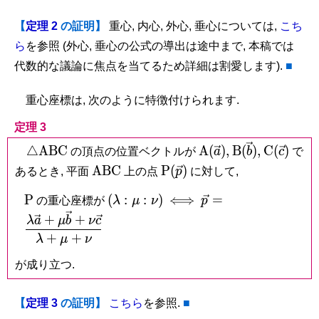
【
定理 2
の証明】
重心, 内心, 外心, 垂心については,
こち
ら
を参照 (外心, 垂心の公式の導出は途中まで, 本稿では
代数的な議論に焦点を当てるため詳細は割愛します).
■
重心座標は, 次のように特徴付けられます.
定理 3
\triangle\mathrm{ABC}
\mathrm
\mathrm
\mathrm
△
A
B
C
A
(
)
,
B
(
)
,
C
(
)
の頂点の位置ベクトルが
a
b
c
で
A(\vec
B(\vec
C(\vec c)
\mathrm{ABC}
\mathrm
A
B
C
P
(
)
あるとき, 平面
上の点
p
に対して,
a),
b),
P(\vec
\mathrm
(\lambda
\iff
\vec p =
P
(
:
:
)
⟺
=
の重心座標が
λ
μ
ν
p)
p
P
:\mu
\dfrac{\lambda\ve
+
+
λ
a
μ
b
ν
c
:\nu )
a+\mu\vec b
+
+
λ
μ
ν
+\nu\vec c}
{\lambda +\mu
が成り立つ.
+\nu}
【
定理 3
の証明】
こちら
を参照.
■