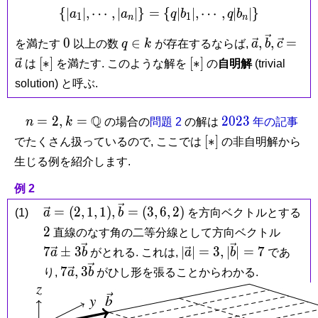
{
∣
∣
,
⋯
,
∣
∣
}
=
\{ |a_1|,\cdots,|a_n|\} = 
{
∣
∣
,
⋯
,
∣
∣
}
a
a
q
b
q
b
1
1
n
n
0
q
\vec
\vec
\vec
0
∈
,
,
=
を満たす
以上の数
q
k
が存在するならば,
a
b
c
\in
a,
b,
c =
[\ast
[\ast
[
∗
]
[
∗
]
a
は
を満たす. このような解を
の
自明解
(trivial
k
\vec
]
]
solution) と呼ぶ.
a
n
k =
Q
2023
=
2
,
=
2
0
2
3
n
k
の場合の
問題 2
の解は
年の記事
=
\mathbb
[\ast
[
∗
]
でたくさん扱っているので, ここでは
の非自明解から
2,
Q
]
生じる例を紹介します.
例 2
\vec a
\vec b
=
(
2
,
1
,
1
)
,
=
(
3
,
6
,
2
)
(1)
a
b
を方向ベクトルとする
=
=
2
7\vec
2
直線のなす角の二等分線として方向ベクトル
(2,1,1),
(3,6,2)
a\pm
|\vec
|\vec
7
±
3
∣
∣
=
3
,
∣
∣
=
7
a
b
がとれる. これは,
a
b
であ
3\vec
a| =
b| =
7\vec
3\vec
7
,
3
り,
a
b
がひし形を張ることからわかる.
b
3,
7
a,
b