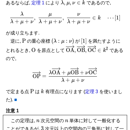
P
\lambda,
\mu,
\nu
,
,
∈
あるならば,
定理 1
により
λ
μ
ν
k
であるので,
\in
λ
μ
ν
\frac{\lambda}{\lambda 
k
,
,
∈
⋯
[
1
]
k
+
+
+
+
+
+
λ
μ
ν
λ
μ
ν
λ
μ
ν
が成り立ちます.
\mathrm
(\lambda
[1]
P
(
:
:
)
[
1
]
逆に,
の重心座標
λ
μ
ν
が
を満たすように
P
:\mu
\mathrm
\overrightarrow{\mathr
\overrightarrow{\m
\overrightarro
2
O
O
A
,
O
B
,
O
C
∈
とれるとき,
を原点として
k
である
:\nu )
O
\in k^2
ので,
\overrightarrow{\mathr
O
A
+
O
B
+
O
C
λ
μ
ν
O
P
=
+
+
λ
μ
ν
\mathrm
k
P
で定まる点
は
k
有理点になります (
定理 3
を使いまし
P
た).
■
注意 1
n
n
この定理は,
n
次元空間の
n
単体に対して一般化する
3
3
ことができるが,
次元以上の空間内の三角形に対して一