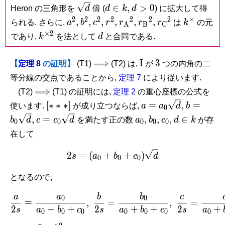
A},
B},
C},
\sqrt
d
d
∈
,
>
0
Heron の三角形を
d
倍 (
d
k
d
) に拡大して得
d
\in
>
2
2
2
2
2
2
2
×
a^2,
b^2,
c^2,
r^2,
r_{\mathrm
r_{\mathrm
r_{\mathrm
k^\times
,
,
,
,
,
,
られる. さらに,
a
b
c
r
r
r
r
は
k
の元
A
B
C
k,
0
A}{}^2,
B}{}^2,
C}{}^2
×
2
k^{\times
d
であり,
k
を法として
d
と合同である.
2}
\Longrightarrow
\mathrm
3
⟹
I
3
【
定理 8
の証明】
(T1)
(T2) は,
が
つの内角の二
I
等分線の交点であることから,
定理 7
により従います.
\Longrightarrow
⟹
(T2)
(T1) の証明には,
定理 2
の重心座標の公式を
[\ast\ast\ast
a =
b =
[
∗
∗
∗
]
=
,
=
使います.
が成り立つならば,
a
a
d
b
0
]
a_0\sqrt
b_0\sqrt
c =
a_0,
b_0,
c_0,
d
,
=
,
,
,
∈
b
d
c
c
d
を満たす正の数
a
b
c
d
k
が存
0
0
0
0
0
d,
d,
c_0\sqrt
\in
在して
d
k
2s = (a_0+b_0+c_0)\sqrt 
2
=
(
+
+
)
s
a
b
c
d
0
0
0
となるので,
a
a
b
b
c
\frac{a}{2s} = \frac{a_0
0
0
=
,
=
,
=
2
+
+
2
+
+
2
+
s
a
b
c
s
a
b
c
s
a
0
0
0
0
0
0
0