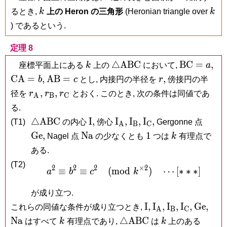
k
k
るとき,
k
上の Heron の三角形
(Heronian triangle over
k
) であるという.
定理 8
k
\triangle\mathrm{ABC}
\mathrm{
\m
△
A
B
C
B
C
=
,
座標平面上にある
k
上の
において,
a
= a,
= 
\mathrm{AB}
r,
C
A
=
,
A
B
=
,
b
c
とし, 内接円の半径を
r
傍接円の半
= c
r_{\mathrm
r_{\mathrm
r_{\mathrm
,
,
径を
r
r
r
とおく. このとき, 次の条件は同値であ
A
B
C
A},
B},
C}
る.
\triangle\mathrm{ABC}
\mathrm
\mathrm
\mathrm
\mathrm
\mat
△
A
B
C
I
,
I
,
I
,
I
,
(T1)
の内心
傍心
Gergonne 点
A
B
C
I,
I_{\mathrm
I_{\mathrm
I_{\mathrm
\mathrm{Na}
1
k
G
e
,
N
a
1
Nagel 点
の少なくとも
つは
k
有理点で
A},
B},
C},
ある.
(T2)
2
2
2
×
2
≡
≡
(
m
o
a^2 \equiv b^2 \equiv c
d
)
⋯
[
∗
∗
∗
]
a
b
c
k
が成り立つ.
\mathrm
\mathrm
\mathrm
\mathrm
\mathr
\ma
I
,
I
,
I
,
I
,
G
e
,
これらの同値な条件が成り立つとき,
A
B
C
I,
I_{\mathrm
I_{\mathrm
I_{\math
k
\triangle\mathrm{ABC}
k
N
a
△
A
B
C
はすべて
k
有理点であり,
は
k
上のある