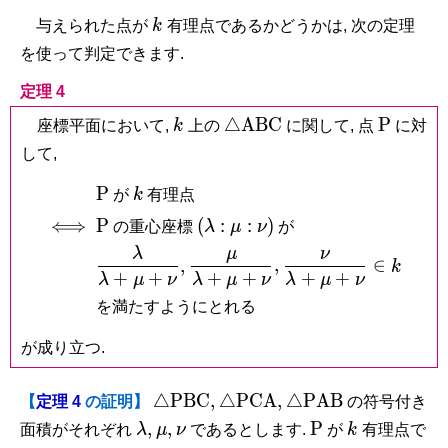
k
与えられた点が
k
有理点であるかどうかは, 次の定理
を使って判定できます.
定理 4
k
\triangle\mathrm{ABC}
\mathr
△
A
B
C
P
座標平面において,
k
上の
に関して, 点
に対
P
して,
\mathrm
k
P
が
k
有理点
P
\mathrm
(\lambda
\iff
⟺
P
(
:
:
)
の重心座標
λ
μ
ν
が
P
:\mu
λ
μ
ν
\dfrac{\lambda}
\dfrac{\mu}
\dfrac{\nu}
,
,
∈
k
:\nu )
{\lambda +\mu
{\lambda
{\lambda
+
+
+
+
+
+
λ
μ
ν
λ
μ
ν
λ
μ
ν
+\nu},
+\mu
+\mu
を満たすようにとれる
+\nu},
+\nu} \in k
が成り立つ.
\triangle\mathrm{PBC},
\triangle\mathrm{PCA},
\triangle\mathrm
△
P
B
C
,
△
P
C
A
,
△
P
A
B
【
定理 4
の証明】
の符号付き
\lambda,
\mu,
\nu
\mathrm
k
,
,
P
面積がそれぞれ
λ
μ
ν
であるとします.
が
k
有理点で