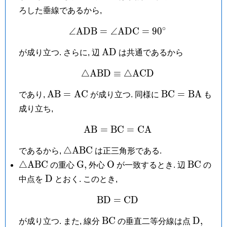
A
ろした垂線であるから,
∘
∠
A
D
B
=
∠
A
\angle\mathrm{ADB} = 
D
C
=
9
0
\mathrm{AD}
A
D
が成り立つ. さらに, 辺
は共通であるから
△
A
B
D
≡
\triangle\mathrm{ABD} 
△
A
C
D
\mathrm{AB}
\mathrm{BC}
A
B
=
A
C
B
C
=
B
A
であり,
が成り立つ. 同様に
も
=
=
成り立ち,
\mathrm{AC}
\mathrm{BA}
A
B
=
B
C
\mathrm{AB} = \math
=
C
A
\triangle\mathrm{ABC}
△
A
B
C
であるから,
は正三角形である.
\triangle\mathrm{ABC}
\mathrm
\mathrm
\mathr
△
A
B
C
G
,
O
B
C
の重心
外心
が一致するとき. 辺
の
G,
O
\mathrm
D
中点を
とおく. このとき,
D
B
D
=
\mathrm{BD} = \math
C
D
\mathrm{BC}
\mathr
\mat
B
C
D
,
が成り立つ. また, 線分
の垂直二等分線は点