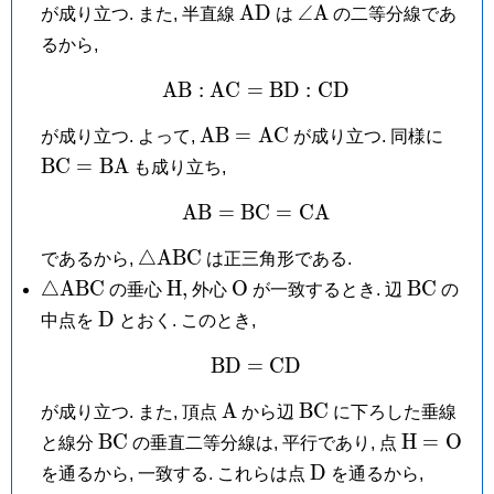
\mathrm{AD}
\angle\mathrm
A
D
∠
A
が成り立つ. また, 半直線
は
の二等分線であ
A
るから,
A
B
:
A
C
=
\mathrm{AB}:\mathrm
B
D
:
C
D
\mathrm{AB}
\mat
A
B
=
A
C
が成り立つ. よって,
が成り立つ. 同様に
=
=
B
C
=
B
A
も成り立ち,
\mathrm{AC}
\mat
A
B
=
B
C
\mathrm{AB} = \math
=
C
A
\triangle\mathrm{ABC}
△
A
B
C
であるから,
は正三角形である.
\triangle\mathrm{ABC}
\mathrm
\mathrm
\mathrm
△
A
B
C
H
,
O
B
C
の垂心
外心
が一致するとき. 辺
の
H,
O
\mathrm
D
中点を
とおく. このとき,
D
B
D
=
\mathrm{BD} = \math
C
D
\mathrm
\mathrm{BC}
A
B
C
が成り立つ. また, 頂点
から辺
に下ろした垂線
A
\mathrm{BC}
\mathrm
B
C
H
=
O
と線分
の垂直二等分線は, 平行であり, 点
H =
\mathrm
D
を通るから, 一致する. これらは点
を通るから,
\mathrm