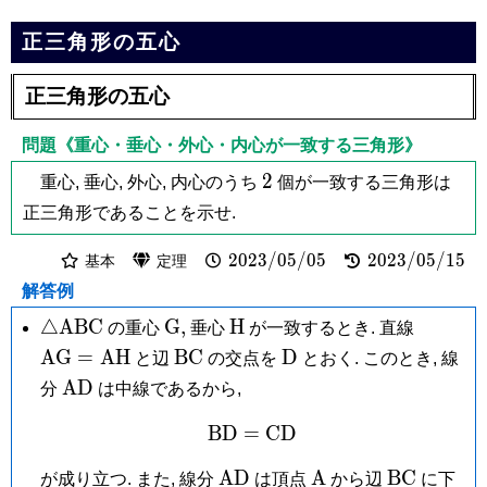
正三角形の五心
正三角形の五心
問題《重心・垂心・外心・内心が一致する三角形》
2
2
重心, 垂心, 外心, 内心のうち
個が一致する三角形は
正三角形であることを示せ.
2023/05/05
2023/05/15
2
0
2
3
/
0
5
/
0
5
2
0
2
3
/
0
5
/
1
5
基本
定理
解答例
\triangle\mathrm{ABC}
\mathrm
\mathrm
\math
△
A
B
C
G
,
H
の重心
垂心
が一致するとき. 直線
G,
H
=
\mathrm{BC}
\mathrm
A
G
=
A
H
B
C
D
と辺
の交点を
とおく. このとき, 線
\math
D
\mathrm{AD}
A
D
分
は中線であるから,
B
D
=
\mathrm{BD} = \math
C
D
\mathrm{AD}
\mathrm
\mathrm{
A
D
A
B
C
が成り立つ. また, 線分
は頂点
から辺
に下