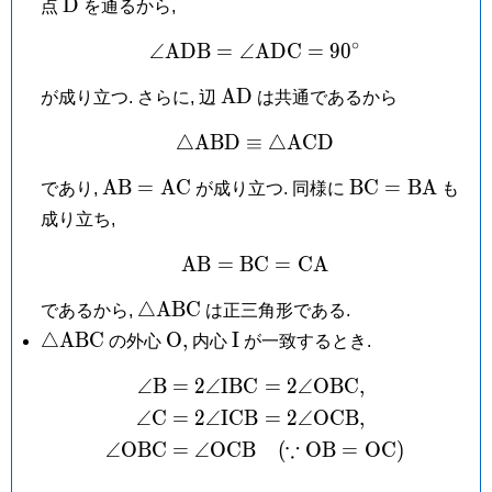
\mathrm
D
点
を通るから,
\mathrm
D
I
∘
∠
A
D
B
=
∠
A
\angle\mathrm{ADB} = 
D
C
=
9
0
\mathrm{AD}
A
D
が成り立つ. さらに, 辺
は共通であるから
△
A
B
D
≡
\triangle\mathrm{ABD} 
△
A
C
D
\mathrm{AB}
\mathrm{BC}
A
B
=
A
C
B
C
=
B
A
であり,
が成り立つ. 同様に
も
=
=
成り立ち,
\mathrm{AC}
\mathrm{BA}
A
B
=
B
C
\mathrm{AB} = \math
=
C
A
\triangle\mathrm{ABC}
△
A
B
C
であるから,
は正三角形である.
\triangle\mathrm{ABC}
\mathrm
\mathrm
△
A
B
C
O
,
I
の外心
内心
が一致するとき.
O,
I
∠
B
=
2
∠
I
B
C
=
2
∠
O
B
C
,
\begin{aligned} \angl
∠
C
=
2
∠
I
C
B
=
2
∠
O
C
B
,
∵
∠
O
B
C
=
∠
O
C
B
(
O
B
=
O
C
)