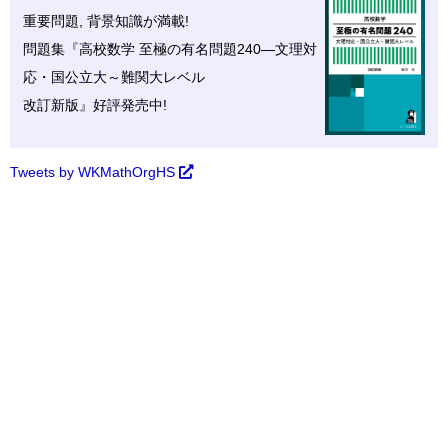
重要問題, 背景知識が満載!
問題集『高校数学 至極の
有名問題
240—文理対
応・
国公立大～難関大レベル
改訂新版』好評発売中!
Tweets by WKMathOrgHS