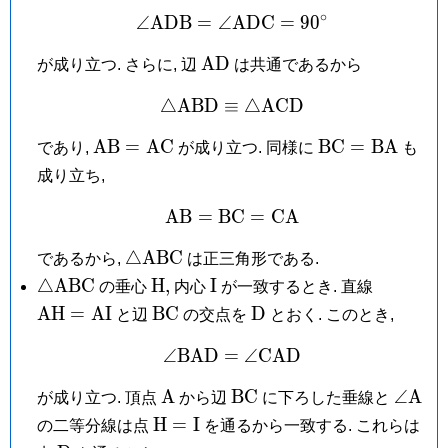
D
∘
O
∠
A
D
B
=
∠
A
\angle\mathrm{ADB} = 
D
C
=
9
0
\mathrm{AD}
A
D
が成り立つ. さらに, 辺
は共通であるから
△
A
B
D
≡
\triangle\mathrm{ABD} 
△
A
C
D
\mathrm{AB}
\mathrm{BC}
A
B
=
A
C
B
C
=
B
A
であり,
が成り立つ. 同様に
も
=
=
成り立ち,
\mathrm{AC}
\mathrm{BA}
A
B
=
B
C
\mathrm{AB} = \math
=
C
A
\triangle\mathrm{ABC}
△
A
B
C
であるから,
は正三角形である.
\triangle\mathrm{ABC}
\mathrm
\mathrm
\mathr
△
A
B
C
H
,
I
の垂心
内心
が一致するとき. 直線
H,
I
=
\mathrm{BC}
\mathrm
A
H
=
A
I
B
C
D
と辺
の交点を
とおく. このとき,
\mathr
D
∠
B
A
D
=
\angle\mathrm{BAD} =
∠
C
A
D
\mathrm
\mathrm{BC}
\angl
A
B
C
∠
A
が成り立つ. 頂点
から辺
に下ろした垂線と
A
A
\mathrm
H
=
I
の二等分線は点
を通るから一致する. これらは
H =