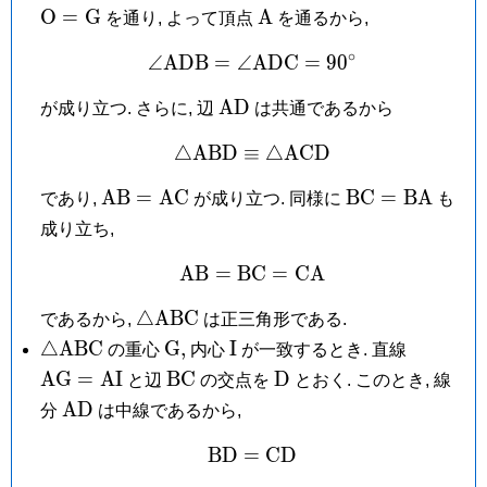
D,
O =
\mathrm
O
=
G
A
を通り, よって頂点
を通るから,
\mat
A
∘
G
∠
A
D
B
=
∠
A
\angle\mathrm{ADB} = 
D
C
=
9
0
\mathrm{AD}
A
D
が成り立つ. さらに, 辺
は共通であるから
△
A
B
D
≡
\triangle\mathrm{ABD} 
△
A
C
D
\mathrm{AB}
\mathrm{BC}
A
B
=
A
C
B
C
=
B
A
であり,
が成り立つ. 同様に
も
=
=
成り立ち,
\mathrm{AC}
\mathrm{BA}
A
B
=
B
C
\mathrm{AB} = \math
=
C
A
\triangle\mathrm{ABC}
△
A
B
C
であるから,
は正三角形である.
\triangle\mathrm{ABC}
\mathrm
\mathrm
\mathr
△
A
B
C
G
,
I
の重心
内心
が一致するとき. 直線
G,
I
=
\mathrm{BC}
\mathrm
A
G
=
A
I
B
C
D
と辺
の交点を
とおく. このとき, 線
\mathr
D
\mathrm{AD}
A
D
分
は中線であるから,
B
D
=
\mathrm{BD} = \math
C
D