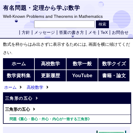
有名問題・定理から学ぶ数学
Well-Known Problems and Theorems in Mathematics
方針
メッセージ
答案の書き方
メモ
TeX
お問合せ
数式を枠からはみ出さずに表示するためには, 画面を横に傾けてくだ
さい.
ホーム
高校数学
数学一般
数学クイズ
数学資料集
更新履歴
YouTube
書籍・論文
ホーム
高校数学
三角形の五心
三角形の五心
問題《重心・垂心・外心・内心が一致する三角形》