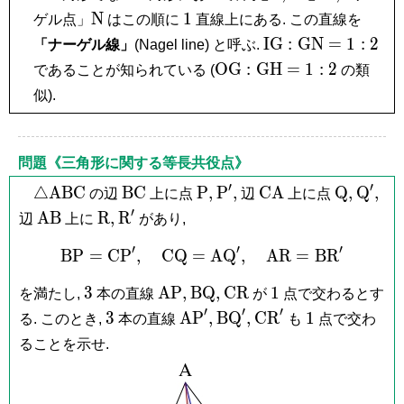
I,
G,
\mathrm
1
N
1
ゲル点」
はこの順に
直線上にある. この直線を
N
\mathrm{IG}:\m
I
G
:
G
N
=
1
:
2
「ナーゲル線」
(Nagel line) と呼ぶ.
= 1:2
\mathrm{OG}:\mathr
O
G
:
G
H
=
1
:
2
であることが知られている (
の類
= 1:2
似).
問題《三角形に関する等長共役点》
′
′
\triangle\mathrm{ABC}
\mathrm{BC}
\mathrm
\mathrm
\mathrm{CA}
\mathrm
\mat
△
A
B
C
B
C
P
,
P
,
C
A
Q
,
Q
,
の辺
上に点
辺
上に点
P,
P',
Q,
Q',
′
\mathrm{AB}
\mathrm
\mathrm
A
B
R
,
R
辺
上に
があり,
R,
R'
′
′
′
B
P
=
C
P
,
C
Q
=
\mathrm{BP} = \mathrm
A
Q
,
A
R
=
B
R
3
\mathrm{AP},
\mathrm{BQ},
\mathrm{CR}
1
3
A
P
,
B
Q
,
C
R
1
を満たし,
本の直線
が
点で交わるとす
′
′
′
3
\mathrm{AP}',
\mathrm{BQ}',
\mathrm{CR}'
1
3
A
P
,
B
Q
,
C
R
1
る. このとき,
本の直線
も
点で交わ
ることを示せ.