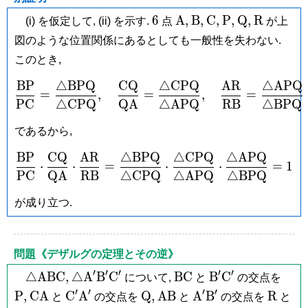
6
\mathrm
\mathrm
\mathrm
\mathrm
\mathrm
\mathrm
6
A
,
B
,
C
,
P
,
Q
,
R
(i) を仮定して, (ii) を示す.
点
が上
A,
B,
C,
P,
Q,
R
図のような位置関係にあるとしても一般性を失わない.
このとき,
B
P
△
B
P
Q
C
Q
△
C
P
Q
A
R
△
A
P
Q
\frac{\mathrm{BP}}{\ma
=
,
=
,
=
P
C
△
C
P
Q
Q
A
△
A
P
Q
R
B
△
B
P
Q
であるから,
B
P
C
Q
A
R
△
B
P
Q
△
C
P
Q
△
A
P
Q
\frac{\mathrm{BP}}{\ma
⋅
⋅
=
⋅
⋅
=
1
P
C
Q
A
R
B
△
C
P
Q
△
A
P
Q
△
B
P
Q
が成り立つ.
問題《デザルグの定理とその逆》
′
′
′
′
′
\triangle\mathrm{ABC},
\triangle\mathrm
\mathrm{BC}
\mathrm
\ma
△
A
B
C
,
△
A
B
C
B
C
B
C
について,
と
の交点を
A'\mathrm
B'\mathrm
P,
′
′
′
′
\mathrm{CA}
\mathrm
\mathrm
\mathrm{AB}
\mathrm
\math
P
,
C
A
C
A
Q
,
A
B
A
B
R
と
の交点を
と
の交点を
と
B'\mathrm C'
C'