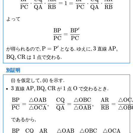
⋅
⋅
=
1
=
⋅
⋅
P
C
Q
A
R
B
P
C
Q
A
R
B
よって
′
B
P
B
P
\frac{\mathrm{BP}}{\m
=
P
C
P
C
′
\mathrm
3
\mathrm
\mat
P
=
P
3
A
P
,
が得られるので,
となる. ゆえに,
直線
P =
\mathrm{CR}
1
B
Q
,
C
R
1
は
点で交わる.
\mathrm
P'
別証明
(i) を仮定して, (ii) を示す.
3
\mathrm{AP},
\mathrm{BQ},
\mathrm{CR}
1
\mathrm
3
A
P
,
B
Q
,
C
R
1
O
直線
が
点
で交わるとき.
O
B
P
△
O
A
B
C
Q
△
O
B
C
A
R
△
O
C
\frac{\mathrm{BP}}{\m
=
,
=
,
=
P
C
△
O
C
A
Q
A
△
O
A
B
R
B
△
O
B
であるから,
B
P
C
Q
A
R
△
O
A
B
△
O
B
C
△
O
C
A
\frac{\mathrm{BP}}{\m