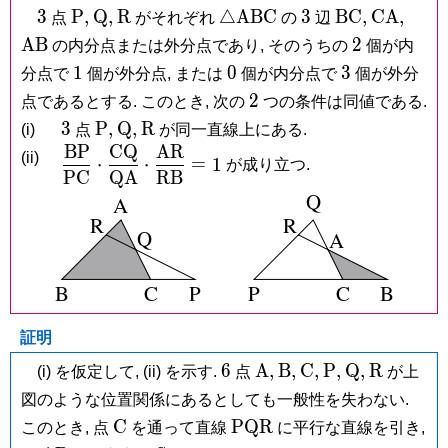
3
\mathrm
\mathrm
\mathrm
\triangle\mathrm{ABC}
3
\mathrm{BC
\mathrm
\ma
3
P
,
Q
,
R
△
A
B
C
3
B
C
,
C
A
,
点
がそれぞれ
の
辺
P,
Q,
R
2
A
B
2
の内分点または外分点であり, そのうちの
個が内
1
0
3
1
0
3
分点で
個が外分点, または
個が内分点で
個が外分
2
2
点であるとする. このとき, 次の
つの条件は同値である.
3
\mathrm
\mathrm
\mathrm
3
P
,
Q
,
R
(i)
点
が同一直線上にある.
P,
Q,
R
B
P
C
Q
A
R
\dfrac{\mathrm{BP}}
(ii)
⋅
⋅
=
1
が成り立つ.
P
C
Q
A
R
B
{\mathrm{PC}}\cdot\dfrac{\mathrm{CQ}
{\mathrm{QA}}\cdot\dfrac{\mathrm{AR}
{\mathrm{RB}} = 1
証明
6
\mathrm
\mathrm
\mathrm
\mathrm
\mathrm
\mathrm
6
A
,
B
,
C
,
P
,
Q
,
R
(i) を仮定して, (ii) を示す.
点
が上
A,
B,
C,
P,
Q,
R
図のような位置関係にあるとしても一般性を失わない.
\mathrm
\mathrm{PQR}
C
P
Q
R
このとき, 点
を通って直線
に平行な直線を引き,
C