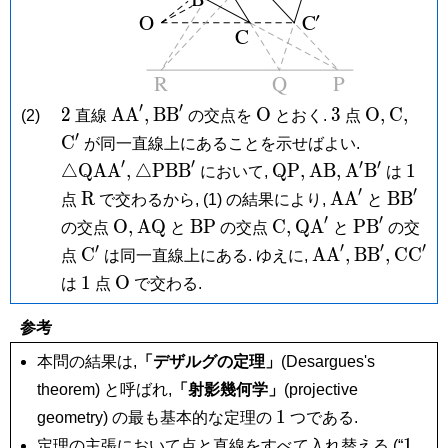
′
′
2
\mathrm{AA}',
\mathrm{BB}'
\mathrm
3
\mathrm
\math
\ma
2
A
A
,
B
B
O
3
O
,
C
,
(2)
直線
の交点を
とおく.
点
O
O,
C,
C'
′
\triangle
C
が同一直線上にあることを示せばよい.
′
′
′
′
\triangle\mathrm{PBB}'
\mathrm{QP},
\mathrm{AB},
\mathrm
1
△
Q
A
A
,
△
P
B
B
Q
P
,
A
B
,
A
B
1
において,
は
A'\mathrm
′
′
\mathrm
\mathrm{AA
\math
R
A
A
B
B
点
で交わるから, (1) の結果により,
と
B'
R
′
′
\mathrm
\mathrm{AQ}
\mathrm{BP}
\mathrm
\mathrm{QA}'
\mathrm{
O
,
A
Q
B
P
C
,
Q
A
P
B
の交点
と
の交点
と
の交
O,
C,
′
′
′
′
\mathrm
\mathrm{AA}',
\mathrm{B
\mat
C
A
A
,
B
B
,
C
C
点
は同一直線上にある. ゆえに,
C'
1
\mathrm
1
O
は
点
で交わる.
O
参考
本問の結果は,
「デザルグの定理」
(Desargues's
theorem) と呼ばれ,
「射影幾何学」
(projective
1
1
geometry) の最も基本的な定理の
つである.
1
1
定理の主張において点と直線をすべて入れ替える (“