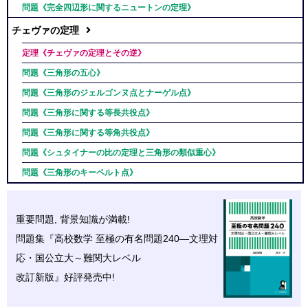
問題《完全四辺形に関するニュートンの定理》
チェヴァの定理
定理《チェヴァの定理とその逆》
問題《三角形の五心》
問題《三角形のジェルゴンヌ点とナーゲル点》
問題《三角形に関する等長共役点》
問題《三角形に関する等角共役点》
問題《シュタイナーの比の定理と三角形の類似重心》
問題《三角形のキーペルト点》
重要問題, 背景知識が満載!
問題集『高校数学 至極の
有名問題
240—文理対
応・
国公立大～難関大レベル
改訂新版』好評発売中!