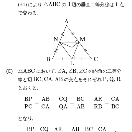
\triangle\mathrm{ABC}
3
1
△
A
B
C
3
1
(B1) により
の
辺の垂直二等分線は
点
で交わる.
\triangle\mathrm{ABC}
\angle\mathrm
\angle\mathrm
\angle\mathrm
△
A
B
C
∠
A
,
∠
B
,
∠
C
(C)
において,
の内角の二等分
A,
B,
C
\mathrm{BC},
\mathrm{CA},
\mathrm{AB}
\mathrm
\mathrm
\mat
B
C
,
C
A
,
A
B
P
,
Q
,
R
線と辺
の交点をそれぞれ
P,
Q,
R
とおくと,
B
P
A
B
C
Q
B
C
A
R
C
A
\frac{\mathrm{BP}}{
=
,
=
,
=
P
C
C
A
Q
A
A
B
R
B
B
C
となり,
B
P
C
Q
A
R
A
B
B
C
C
A
\frac{\mathrm{BP}}{