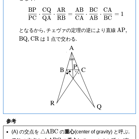
B
P
C
Q
A
R
A
B
B
C
C
A
\frac{\mathrm{BP}}{
⋅
⋅
=
⋅
⋅
=
1
P
C
Q
A
R
B
C
A
A
B
B
C
\mathr
\ma
A
P
,
となるから, チェヴァの定理の逆により直線
\mathrm{CR}
1
B
Q
,
C
R
1
は
点で交わる.
参考
\triangle\mathrm{ABC}
△
A
B
C
(A) の交点を
の
重心
(center of gravity) と呼ぶ.