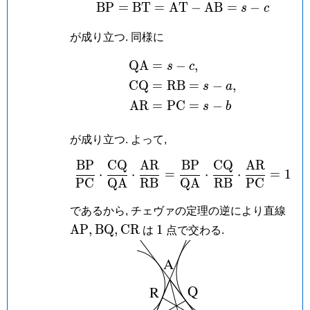
B
P
=
B
T
=
A
T
\mathrm{BP} = \ma
−
A
B
=
−
s
c
が成り立つ. 同様に
Q
A
=
−
,
\begin{aligned} \m
s
c
C
Q
=
R
B
=
−
,
s
a
A
R
=
P
C
=
−
s
b
が成り立つ. よって,
B
P
C
Q
A
R
B
P
C
Q
A
R
\frac{\mathrm{BP}
⋅
⋅
=
⋅
⋅
=
1
P
C
Q
A
R
B
Q
A
R
B
P
C
\ma
であるから, チェヴァの定理の逆により直線
\mathrm{BQ},
\mathrm{CR}
1
A
P
,
B
Q
,
C
R
1
は
点で交わる.