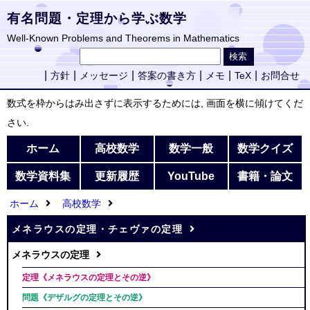
有名問題・定理から学ぶ数学
Well-Known Problems and Theorems in Mathematics
方針
メッセージ
答案の書き方
メモ
TeX
お問合せ
数式を枠からはみ出さずに表示するためには, 画面を横に傾けてくだ
さい.
ホーム
高校数学
数学一般
数学クイズ
数学資料集
更新履歴
YouTube
書籍・論文
ホーム
高校数学
メネラウスの定理・チェヴァの定理
メネラウスの定理
定理《メネラウスの定理とその逆》
問題《デザルグの定理とその逆》