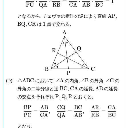
⋅
⋅
=
⋅
⋅
=
1
P
C
Q
A
R
B
C
A
A
B
B
C
\mathr
\ma
A
P
,
となるから, チェヴァの定理の逆により直線
\mathrm{CR}
1
B
Q
,
C
R
1
は
点で交わる.
\triangle\mathrm{ABC}
\angle\mathrm
\angle\mathrm
\angle\
△
A
B
C
∠
A
∠
B
∠
C
(D)
において,
の内角,
の外角,
の
A
B
C
\mathrm{BC},
\mathrm{CA}
\mathrm{AB
B
C
,
C
A
A
B
外角の二等分線と辺
の延長,
の延長
\mathrm
\mathrm
\mathrm
P
,
Q
,
R
の交点をそれぞれ
とおくと,
P,
Q,
R
B
P
A
B
C
Q
B
C
A
R
C
A
\frac{\mathrm{BP}}{
=
,
=
,
=
P
C
C
A
Q
A
A
B
R
B
B
C
となり,