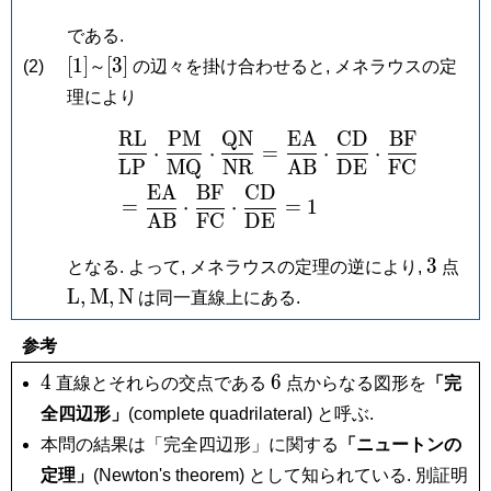
である.
[1]
[3]
[
1
]
[
3
]
(2)
～
の辺々を掛け合わせると, メネラウスの定
理により
R
L
P
M
Q
N
E
A
C
D
B
F
\begin{aligned} &\f
⋅
⋅
=
⋅
⋅
L
P
M
Q
N
R
A
B
D
E
F
C
E
A
B
F
C
D
=
⋅
⋅
=
1
A
B
F
C
D
E
3
\m
3
となる. よって, メネラウスの定理の逆により,
点
L,
\mathrm
\mathrm
L
,
M
,
N
は同一直線上にある.
M,
N
参考
4
6
4
6
直線とそれらの交点である
点からなる図形を
「完
全四辺形」
(complete quadrilateral) と呼ぶ.
本問の結果は「完全四辺形」に関する
「ニュートンの
定理」
(Newton's theorem) として知られている. 別証明