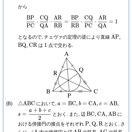
から
B
P
C
Q
A
R
B
P
C
Q
A
R
\frac{\mathrm{BP}}{
⋅
⋅
=
⋅
⋅
=
1
P
C
Q
A
R
B
R
B
P
C
Q
A
\mathr
\ma
A
P
,
となるので, チェヴァの定理の逆により直線
\mathrm{CR}
1
B
Q
,
C
R
1
は
点で交わる.
\triangle\mathrm{ABC}
a =
b =
c =
s =
△
A
B
C
=
B
C
,
=
C
A
,
=
A
B
,
(B)
において,
a
b
c
\mathrm{BC},
\mathrm{CA},
\mathrm{AB
\dfr
+
+
a
b
c
\mathrm{BC},
\mathrm{CA
\mathrm
=
B
C
,
C
A
,
A
B
s
とおく. また, 辺
に
{2}
2
\mathrm
\mathrm
\mathrm
P
,
Q
,
R
おける傍接円の接点をそれぞれ
とおく. さ
P,
Q,
R
\angle\mathrm
\mathrm{AB}
\mathrm{A
∠
A
A
B
A
C