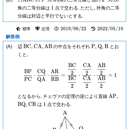
1
1
角の二等分線は
点で交わる. ただし, 外角の二等
分線は対辺と平行でないとする.
2019/06/22
2022/05/10
2
0
1
9
/
0
6
/
2
2
2
0
2
2
/
0
5
/
1
0
標準
定理
解答例
\mathrm{BC},
\mathrm{CA},
\mathrm{AB}
\mathrm
\mathrm
\mathrm
B
C
,
C
A
,
A
B
P
,
Q
,
R
(A)
辺
の中点をそれぞれ
とお
P,
Q,
R
くと,
B
C
C
A
A
B
\frac{\mathrm{BP}}{\
B
P
C
Q
A
R
2
2
2
⋅
⋅
=
⋅
⋅
=
1
B
C
C
A
A
B
P
C
Q
A
R
B
2
2
2
\mathr
\ma
A
P
,
となるから, チェヴァの定理の逆により直線
\mathrm{CR}
1
B
Q
,
C
R
1
は
点で交わる.