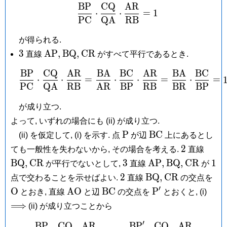
B
P
C
Q
A
R
\frac{\mathrm{BP}}{\
⋅
⋅
=
1
P
C
Q
A
R
B
が得られる.
3
\mathrm{AP},
\mathrm{BQ},
\mathrm{CR}
3
A
P
,
B
Q
,
C
R
直線
がすべて平行であるとき.
B
P
C
Q
A
R
B
A
B
C
A
R
B
A
B
C
\frac{\mathrm{BP}}{\
⋅
⋅
=
⋅
⋅
=
⋅
=
P
C
Q
A
R
B
A
R
B
P
R
B
B
R
B
P
が成り立つ.
よって, いずれの場合にも (ii) が成り立つ.
\mathrm
\mathrm{BC}
P
B
C
(ii) を仮定して, (i) を示す. 点
が辺
上にあるとし
P
2
\mat
2
ても一般性を失わないから, その場合を考える.
直線
\mathrm{CR}
3
\mathrm{AP},
\mathrm{BQ}
\mathrm
1
B
Q
,
C
R
3
A
P
,
B
Q
,
C
R
1
が平行でないとして,
直線
が
2
\mathrm{BQ},
\mathrm{CR
\m
2
B
Q
,
C
R
点で交わることを示せばよい.
直線
の交点を
O
′
\mathrm{AO}
\mathrm{BC}
\mathrm
\Lon
O
A
O
B
C
P
とおき, 直線
と辺
の交点を
とおくと, (i)
P'
⟹
(ii) が成り立つことから
′
B
P
C
Q
A
R
B
P
C
Q
A
R
\frac{\mathrm{BP}}{\m