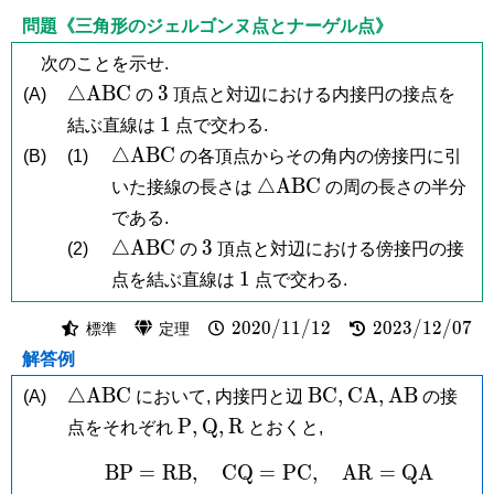
問題《三角形のジェルゴンヌ点とナーゲル点》
次のことを示せ.
\triangle\mathrm{ABC}
3
△
A
B
C
3
(A)
の
頂点と対辺における内接円の接点を
1
1
結ぶ直線は
点で交わる.
\triangle\mathrm{ABC}
△
A
B
C
(B)
(1)
の各頂点からその角内の傍接円に引
\triangle\mathrm{ABC}
△
A
B
C
いた接線の長さは
の周の長さの半分
である.
\triangle\mathrm{ABC}
3
△
A
B
C
3
(2)
の
頂点と対辺における傍接円の接
1
1
点を結ぶ直線は
点で交わる.
2020/11/12
2023/12/07
2
0
2
0
/
1
1
/
1
2
2
0
2
3
/
1
2
/
0
7
標準
定理
解答例
\triangle\mathrm{ABC}
\mathrm{BC},
\mathrm{CA},
\mathrm{
△
A
B
C
B
C
,
C
A
,
A
B
(A)
において, 内接円と辺
の接
\mathrm
\mathrm
\mathrm
P
,
Q
,
R
点をそれぞれ
とおくと,
P,
Q,
R
B
P
=
R
B
,
C
Q
=
\mathrm{BP} = \math
P
C
,
A
R
=
Q
A