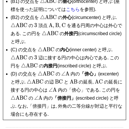
\triangle\mathrm{ABC}
△
A
B
C
(B1) の交点を
の
垂心
(orthocenter) と呼ぶ (座
標を使った証明については
こちら
を参照).
\triangle\mathrm{ABC}
\tri
△
A
B
C
(B2) の交点を
の
外心
(circumcenter) と呼ぶ.
3
\mathrm
\mathrm
\mathrm
△
A
B
C
3
A
,
B
,
C
の
頂点
を通る円周の中心は外心で
A,
B,
C
\triangle\mathrm{ABC}
△
A
B
C
ある. この円を
の
外接円
(circumscribed circle)
と呼ぶ.
\triangle\mathrm{ABC}
\tria
△
A
B
C
(C) の交点を
の
内心
(inner center) と呼ぶ.
3
△
A
B
C
3
の
辺に接する円の中心は内心である. この
\triangle\mathrm{ABC}
△
A
B
C
円を
の
内接円
(inscribed circle) と呼ぶ.
\triangle\mathrm{ABC}
\angle\mathrm
△
A
B
C
∠
A
(D) の交点を
の
内の
「傍心」
(excenter)
A
\triangle\mathrm{ABC}
\mathrm{BC}
\mathrm{AB}
\mathrm{AC
△
A
B
C
B
C
A
B
A
C
と呼ぶ.
の辺
と
の延長,
の延長に
\angle\mathrm
\tr
∠
A
接する円の中心は
内の「傍心」である. この円を
A
\angle\mathrm
△
A
B
C
∠
A
の
内の
「傍接円」
(escribed circle) と呼
A
ぶ. なお,「傍接円」は, 外角の二等分線が対辺と平行な
場合にも存在する.