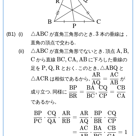
\triangle\mathrm{ABC}
3
△
A
B
C
3
(B1)
(i)
が直角三角形のとき.
本の垂線は，
直角の頂点で交わる.
\triangle\mathrm{ABC}
\math
\ma
△
A
B
C
A
,
B
,
(ii)
が直角三角形でないとき. 頂点
A,
B,
\mathrm
\mathrm{BC},
\mathrm{CA},
\mathrm{AB}
C
B
C
,
C
A
,
A
B
から直線
に下ろした垂線の
C
\mathrm
\mathrm
\mathrm
\triangle\m
\tr
P
,
Q
,
R
△
A
B
Q
足を
とおく. このとき,
と
P,
Q,
R
A
R
A
C
\dfrac{\mathrm
△
A
C
R
=
は相似であるから,
が
A
Q
A
B
{\mathrm{AQ}}
B
P
B
A
C
Q
C
B
\dfrac{\mathrm{BP}}
\dfrac{\mat
\dfrac{\mathrm
=
,
=
成り立つ. 同様に
B
R
B
C
C
P
C
A
{\mathrm{BR}} =
{\mathrm{CP
{\mathrm{AB}}
であるから,
\dfrac{\mathrm{BA}}
\dfrac{\math
{\mathrm{BC}},
{\mathrm{CA
B
P
C
Q
A
R
A
R
B
P
C
Q
\begin{aligned} \
⋅
⋅
=
⋅
⋅
P
C
Q
A
R
B
A
Q
B
R
C
P
A
C
B
A
C
B
=
⋅
⋅
=
1