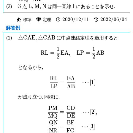
3
\mathrm
\mathrm
\mathrm
3
L
,
M
,
N
(2)
点
は同一直線上にあることを示せ.
L,
M,
N
2020/12/11
2022/06/04
2
0
2
0
/
1
2
/
1
1
2
0
2
2
/
0
6
/
0
4
標準
定理
解答例
\triangle\mathrm{CAE},
\triangle\mathrm{CAB}
△
C
A
E
,
△
C
A
B
(1)
に中点連結定理を適用すると
1
1
\mathrm{RL} = \frac{
R
L
=
E
A
,
L
P
=
A
B
2
2
となるから,
R
L
E
A
\frac{\mathrm{RL}}{\
=
⋯
[
1
]
L
P
A
B
が成り立つ. 同様に,
P
M
C
D
\begin{aligned} \fra
=
⋯
[
2
]
,
M
Q
D
E
Q
N
B
F
=
⋯
[
3
]
N
R
F
C