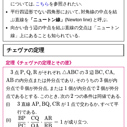
については,
こちら
を参照されたい.
平行四辺形でない四角形において, 対角線の中点を結
ぶ直線を
「ニュートン線」
(Newton line) と呼ぶ.
向かい合う辺の中点を結ぶ直線の交点は「ニュートン
線」上にあることも知られている.
チェヴァの定理
定理《チェヴァの定理とその逆》
3
\mathrm
\mathrm
\mathrm
\triangle\mathrm{ABC}
3
\mathrm{BC
\mathrm
\ma
3
P
,
Q
,
R
△
A
B
C
3
B
C
,
C
A
,
点
がそれぞれ
の
辺
P,
Q,
R
3
A
B
3
の内分点または外分点であり, そのうちの
個が内
0
1
2
0
1
2
分点で
個が外分点, または
個が内分点で
個が外分
2
2
点であるとする. このとき, 次の
つの条件は同値である.
3
\mathrm{AP},
\mathrm{BQ},
\mathrm{CR}
1
3
A
P
,
B
Q
,
C
R
1
(i)
直線
が
点で交わるか, すべて平
行である.
B
P
C
Q
A
R
\dfrac{\mathrm{BP}}
(ii)
⋅
⋅
=
1
が成り立つ.
P
C
Q
A
R
B
{\mathrm{PC}}\cdot\dfrac{\mathrm{CQ}