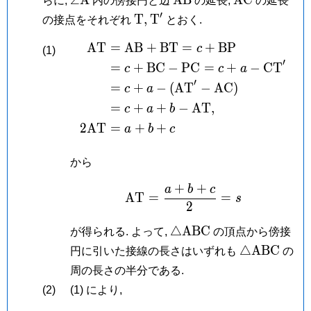
らに,
内の傍接円と辺
の延長,
の延長
A
′
\mathrm
\mathrm
T
,
T
の接点をそれぞれ
とおく.
T,
T'
A
T
=
A
B
+
B
T
=
+
B
P
\begin{aligned} \
c
(1)
′
=
+
B
C
−
P
C
=
+
−
C
T
c
c
a
′
=
+
−
(
A
T
−
A
C
)
c
a
=
+
+
−
A
T
,
c
a
b
2
A
T
=
+
+
a
b
c
から
+
+
a
b
c
\mathrm{AT} = \fra
A
T
=
=
s
2
\triangle\mathrm{ABC
△
A
B
C
が得られる. よって,
の頂点から傍接
\triangle\
△
A
B
C
円に引いた接線の長さはいずれも
の
周の長さの半分である.
(2)
(1) により,