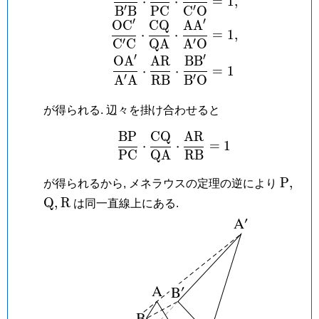
⋅
⋅
=
1
,
′
′
B
B
P
C
C
O
′
′
O
C
C
Q
A
A
⋅
⋅
=
1
,
′
′
C
C
Q
A
A
O
′
′
O
A
A
R
B
B
⋅
⋅
=
1
′
′
A
A
R
B
B
O
が得られる. 辺々を掛け合わせると
B
P
C
Q
A
R
\frac{\mathrm{BP}}{
⋅
⋅
=
1
P
C
Q
A
R
B
\math
\ma
P
,
が得られるから, メネラウスの定理の逆により
P,
Q,
\mathrm
Q
,
R
は同一直線上にある.
R