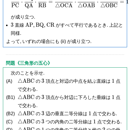
⋅
⋅
=
⋅
⋅
=
1
P
C
Q
A
R
B
△
O
C
A
△
O
A
B
△
O
B
C
が成り立つ.
3
\mathrm{AP},
\mathrm{BQ},
\mathrm{CR}
3
A
P
,
B
Q
,
C
R
直線
がすべて平行であるとき. 上記と
同様.
よって, いずれの場合にも (ii) が成り立つ.
問題《三角形の五心》
次のことを示せ.
\triangle\mathrm{ABC}
3
1
△
A
B
C
3
1
(A)
の
頂点と対辺の中点を結ぶ直線は
点
で交わる.
\triangle\mathrm{ABC}
3
1
△
A
B
C
3
1
(B1)
の
頂点から対辺に下ろした垂線は
点
で交わる.
\triangle\mathrm{ABC}
3
1
△
A
B
C
3
1
(B2)
の
辺の垂直二等分線は
点で交わる.
\triangle\mathrm{ABC}
3
1
△
A
B
C
3
1
(C)
の
つの内角の二等分線は
点で交わる.
\triangle\mathrm{ABC}
1
2
△
A
B
C
1
2
(D)
の
つの内角の二等分線と他の
つの外