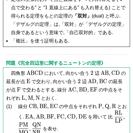
1
1
点で交わる” と “
直線上にある” も入れ替える) ことで
得られる定理をもとの定理の
「双対」
(dual) と呼ぶ.
「デザルグの定理」は,「双対」が「デザルグの定理」
自身であるという意味で,「自己双対的」である.
「複比」を使う証明もある.
問題《完全四辺形に関するニュートンの定理》
\mathrm{ABCD}
2
\mathrm{AB
\mathr
A
B
C
D
2
A
B
,
C
D
四角形
において, 向かい合う
辺
の
\mathrm
2
\mathrm{AD},
\mathrm{BC
E
2
A
D
,
B
C
延長が点
で交わり, 向かい合う
辺
の延長
E
\mathrm
\mathrm{AC},
\mathrm{BD},
\mathrm{EF}
F
A
C
,
B
D
,
E
F
が点
で交わるとする. 線分
の中点をそ
F
\mathrm
\mathrm
\mathrm
L
,
M
,
N
れぞれ
とおく.
L,
M,
N
\mathrm{CB},
\mathrm{BE},
\mathrm{EC}
\mathrm
\mathrm
\mathr
C
B
,
B
E
,
E
C
P
,
Q
,
R
(1)
線分
の中点をそれぞれ
とお
P,
Q,
R
R
L
\mathrm{EA},
\mathrm{AB},
\mathrm{BF},
\mathrm{FC},
\mathrm{CD},
\mathrm{DE}
\dfrac
\d
E
A
,
A
B
,
B
F
,
F
C
,
C
D
,
D
E
,
く.
を用いて 比
L
P
{\math
{\
P
M
Q
N
\dfrac{\mathrm{QN}}
,
を表せ.
M
Q
N
R
{\mathrm{NR}}