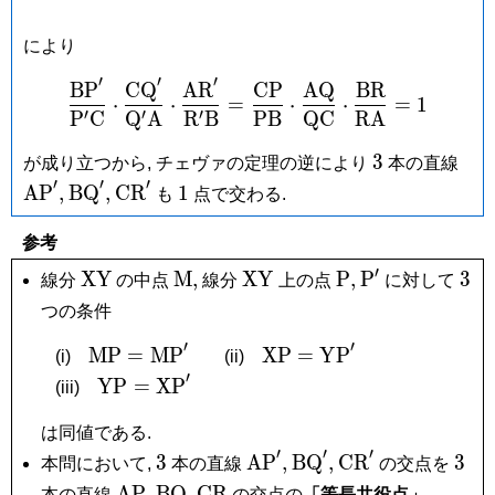
により
′
′
′
B
P
C
Q
A
R
C
P
A
Q
B
R
\frac{\mathrm{BP}'}{\
⋅
⋅
=
⋅
⋅
=
1
′
′
′
P
C
Q
A
R
B
P
B
Q
C
R
A
3
\ma
3
が成り立つから, チェヴァの定理の逆により
本の直線
′
′
′
\mathrm{BQ}',
\mathrm{CR}'
1
A
P
,
B
Q
,
C
R
1
も
点で交わる.
参考
′
\mathrm{XY}
\mathrm
\mathrm{XY}
\mathrm
\mathrm
3
X
Y
M
,
X
Y
P
,
P
3
線分
の中点
線分
上の点
に対して
M,
P,
P'
つの条件
′
′
\mathrm{MP} = \mathrm{MP}'
\mathrm{XP} = \math
M
P
=
M
P
X
P
=
Y
P
(i)
(ii)
′
\mathrm{YP} = \mathrm{XP}'
Y
P
=
X
P
(iii)
は同値である.
′
′
′
3
\mathrm{AP}',
\mathrm{BQ}',
\mathrm{CR}'
3
3
A
P
,
B
Q
,
C
R
3
本問において,
本の直線
の交点を
\mathrm{AP},
\mathrm{BQ},
\mathrm{CR}
A
P
,
B
Q
,
C
R
本の直線
の交点の
「等長共役点」