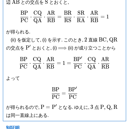
\mathrm{AB}
\mathrm
A
B
S
辺
との交点を
とおくと,
S
B
P
C
Q
A
R
B
R
S
R
A
R
\frac{\mathrm{BP}}{\m
⋅
⋅
=
⋅
⋅
=
1
P
C
Q
A
R
B
R
S
R
A
R
B
が得られる.
2
\mathrm{B
\mathr
2
B
C
,
Q
R
(ii) を仮定して, (i) を示す. このとき,
直線
′
\mathrm
\Longrightarrow
P
⟹
の交点を
とおくと, (i)
(ii) が成り立つことから
P'
′
B
P
C
Q
A
R
B
P
C
Q
A
R
\frac{\mathrm{BP}}{\m
⋅
⋅
=
1
=
⋅
⋅
P
C
Q
A
R
B
P
C
Q
A
R
B
よって
′
B
P
B
P
\frac{\mathrm{BP}}{\m
=
P
C
P
C
′
\mathrm
3
\mathrm
\mathrm
\mat
P
=
P
3
P
,
Q
,
R
が得られるので,
となる. ゆえに,
点
P =
P,
Q,
R
は同一直線上にある.
\mathrm
P'
別証明