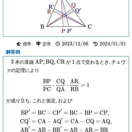
2023/12/06
2024/01/01
2
0
2
3
/
1
2
/
0
6
2
0
2
4
/
0
1
/
0
1
標準
定理
解答例
3
\mathrm{AP},
\mathrm{BQ},
\mathrm{CR}
1
3
A
P
,
B
Q
,
C
R
1
本の直線
が
点で交わるとき, チェヴ
ァの定理により
B
P
C
Q
A
R
\frac{\mathrm{BP}}{\m
⋅
⋅
=
1
P
C
Q
A
R
B
が成り立ち, これと仮定, および
′
′
B
P
=
B
C
−
C
P
=
B
C
−
B
P
=
C
P
,
\begin{aligned} \math
′
′
C
Q
=
C
A
−
A
Q
=
C
A
−
C
Q
=
A
Q
,
′
′
A
R
=
A
B
−
B
R
=
A
B
−
A
R
=
B
R