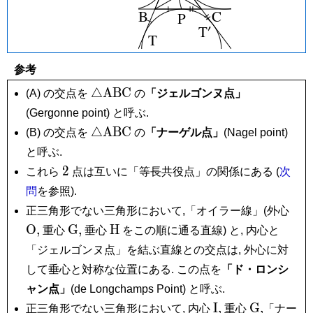
参考
\triangle\mathrm{ABC}
△
A
B
C
(A) の交点を
の
「ジェルゴンヌ点」
(Gergonne point) と呼ぶ.
\triangle\mathrm{ABC}
△
A
B
C
(B) の交点を
の
「ナーゲル点」
(Nagel point)
と呼ぶ.
2
2
これら
点は互いに「等長共役点」の関係にある (
次
問
を参照).
\ma
正三角形でない三角形において,「オイラー線」(外心
O,
\mathrm
\mathrm
O
,
G
,
H
重心
垂心
をこの順に通る直線) と, 内心と
G,
H
「ジェルゴンヌ点」を結ぶ直線との交点は, 外心に対
して垂心と対称な位置にある. この点を
「ド・ロンシ
ャン点」
(de Longchamps Point) と呼ぶ.
\mathrm
\mathrm
I
,
G
,
正三角形でない三角形において, 内心
重心
「ナー