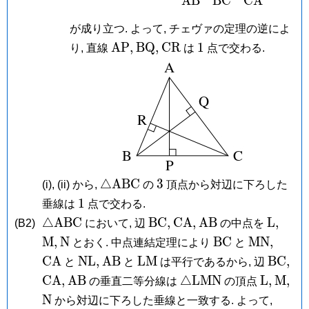
A
B
B
C
C
A
が成り立つ. よって, チェヴァの定理の逆によ
\mathrm{AP},
\mathrm{BQ},
\mathrm{CR}
1
A
P
,
B
Q
,
C
R
1
り, 直線
は
点で交わる.
\triangle\mathrm{ABC}
3
△
A
B
C
3
(i), (ii) から,
の
頂点から対辺に下ろした
1
1
垂線は
点で交わる.
\triangle\mathrm{ABC}
\mathrm{BC},
\mathrm{CA},
\mathrm{AB}
\math
\mat
△
A
B
C
B
C
,
C
A
,
A
B
L
,
(B2)
において, 辺
の中点を
L,
M,
\mathrm
\mathrm{BC}
\mathrm
\mat
M
,
N
B
C
M
N
,
とおく. 中点連結定理により
と
N
\mathrm{NL},
\mathrm{AB}
\mathrm{LM}
\math
\m
C
A
N
L
,
A
B
L
M
B
C
,
と
と
は平行であるから, 辺
\mathrm{AB}
\triangle\mathrm{L
\mathr
\mat
\m
C
A
,
A
B
△
L
M
N
L
,
M
,
の垂直二等分線は
の頂点
L,
M,
N
N
から対辺に下ろした垂線と一致する. よって,