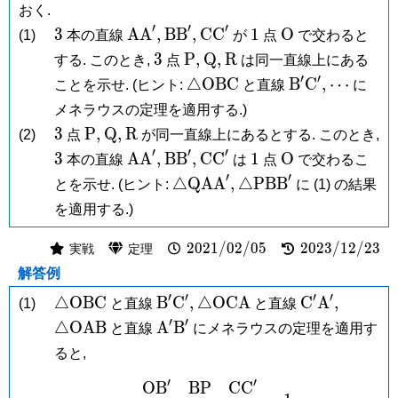
C'\mathrm
Q,
A'\mathrm
R
おく.
A'
B'
′
′
′
3
\mathrm{AA}',
\mathrm{BB}',
\mathrm{CC}'
1
\mathrm
3
A
A
,
B
B
,
C
C
1
O
(1)
本の直線
が
点
で交わると
O
3
\mathrm
\mathrm
\mathrm
3
P
,
Q
,
R
する. このとき,
点
は同一直線上にある
P,
Q,
R
′
′
\triangle\mathrm{OBC}
\mathrm
\cdots
△
O
B
C
B
C
,
⋯
ことを示せ. (ヒント:
と直線
に
B'\mathrm
メネラウスの定理を適用する.)
C',
3
\mathrm
\mathrm
\mathrm
3
P
,
Q
,
R
(2)
点
が同一直線上にあるとする. このとき,
P,
Q,
R
′
′
′
3
\mathrm{AA}',
\mathrm{BB}',
\mathrm{CC}'
1
\mathrm
3
A
A
,
B
B
,
C
C
1
O
本の直線
は
点
で交わるこ
O
′
′
\triangle\mathrm{QAA}',
\triangle\mathrm{P
△
Q
A
A
,
△
P
B
B
とを示せ. (ヒント:
に (1) の結果
を適用する.)
2021/02/05
2023/12/23
2
0
2
1
/
0
2
/
0
5
2
0
2
3
/
1
2
/
2
3
実戦
定理
解答例
′
′
′
′
\triangle\mathrm{OBC}
\mathrm
\triangle\mathrm{OCA}
\mathrm
\trian
△
O
B
C
B
C
,
△
O
C
A
C
A
,
(1)
と直線
と直線
B'\mathrm
C'\mathrm
′
′
\mathrm
△
O
A
B
A
B
と直線
にメネラウスの定理を適用す
C',
A',
A'\mathrm
ると,
B'
′
′
O
B
B
P
C
C
\begin{aligned} \fra