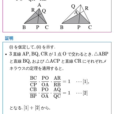
{\mathrm{QA}}\cdot\dfrac{\mathrm{AR}
{\mathrm{RB}} = 1
証明
(i) を仮定して, (ii) を示す.
3
\mathrm{AP},
\mathrm{BQ},
\mathrm{CR}
1
\mathrm
\triang
3
A
P
,
B
Q
,
C
R
1
O
△
A
B
P
直線
が
点
で交わるとき.
O
\mathrm{BQ},
\triangle\mathrm{ACP}
\mathrm{CR}
B
Q
,
△
A
C
P
C
R
と直線
および
と直線
にそれぞれメ
ネラウスの定理を適用すると,
B
C
P
O
A
R
\begin{aligned} \frac
⋅
⋅
=
1
⋯
[
1
]
,
C
P
O
A
R
B
C
B
P
O
A
Q
⋅
⋅
=
1
⋯
[
2
]
B
P
O
A
Q
C
[1]\div
[
1
]
÷
[
2
]
となる.
から,
[2]