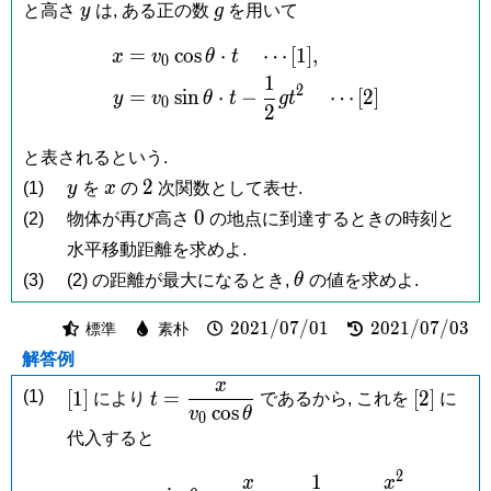
y
g
と高さ
y
は, ある正の数
g
を用いて
=
c
o
s
⋅
⋯
[
1
]
,
\begin{aligned} x &= v_0\
x
v
θ
t
0
1
2
=
s
i
n
⋅
−
⋯
[
2
]
y
v
θ
t
g
t
0
2
と表されるという.
y
x
2
2
(1)
y
を
x
の
次関数として表せ.
0
0
(2)
物体が再び高さ
の地点に到達するときの時刻と
水平移動距離を求めよ.
\theta
(3)
(2) の距離が最大になるとき,
θ
の値を求めよ.
2021/07/01
2021/07/03
2
0
2
1
/
0
7
/
0
1
2
0
2
1
/
0
7
/
0
3
標準
素朴
解答例
x
[1]
t = \dfrac{x}
[2]
[
1
]
=
[
2
]
(1)
により
t
であるから, これを
に
c
o
s
v
θ
{v_0\cos\theta}
0
代入すると
2
1
\begin{aligned} y &= v
x
x