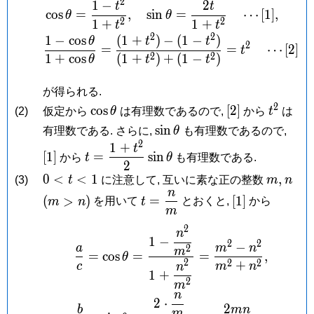
2
1
−
2
\begin{aligned} &\cos\t
t
t
t
c
o
s
=
,
s
i
n
=
⋯
[
1
]
,
θ
θ
2
2
<
1
+
1
+
t
t
2
2
1
1
−
c
o
s
(
1
+
)
−
(
1
−
)
θ
t
t
2
=
=
⋯
[
2
]
t
2
2
1
+
c
o
s
(
1
+
)
+
(
1
−
)
θ
t
t
が得られる.
2
\cos\theta
[2]
t^2
c
o
s
[
2
]
(2)
仮定から
θ
は有理数であるので,
から
t
は
\sin\theta
[1]
s
i
n
有理数である. さらに,
θ
も有理数であるので,
2
1
+
t =
t
[
1
]
=
s
i
n
から
t
θ
も有理数である.
\dfrac{1+t^2}
2
0
m,
n
(m
0
<
<
1
,
{2}\sin\theta
(3)
t
に注意して, 互いに素な正の整数
m
n
n
<
>
t =
[1]
(
>
)
=
[
1
]
m
n
を用いて
t
とおくと,
から
t
n)
m
\dfrac{n}
<
{m}
2
\begin{aligned} \frac
n
1
−
1
2
2
−
a
m
n
2
m
=
c
o
s
=
=
,
θ
2
2
2
+
c
m
n
n
1
+
2
m
n
2
⋅
2
b
m
n
m