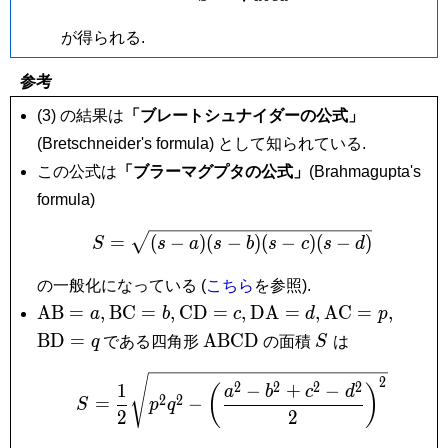
が得られる.
参考
(3) の結果は
「ブレートシュナイダーの公式」
(Bretschneider's formula) として知られている.
この公式は
「ブラーマグプタの公式」
(Brahmagupta's
formula)
S = \sqrt{(s-a)(s-b)(s-c)(s
=
(
−
)
(
−
)
(
−
)
(
−
)
S
s
a
s
b
s
c
s
d
の一般化になっている (
こちら
を参照).
\mathrm{AB}
\mathrm{BC}
\mathrm{CD}
\mathrm{DA}
\mathrm{AC
\mat
A
B
=
,
B
C
=
,
C
D
=
,
D
A
=
,
A
C
=
,
a
b
c
d
p
= a,
= b,
= c,
= d,
= p,
= q
\mathrm{ABCD}
S
B
D
=
A
B
C
D
q
である四角形
の面積
S
は
S = \frac{1}{2}\sqrt{p^2
2
2
2
2
2
1
−
+
−
(
)
a
b
c
d
2
2
=
−
S
p
q
2
2