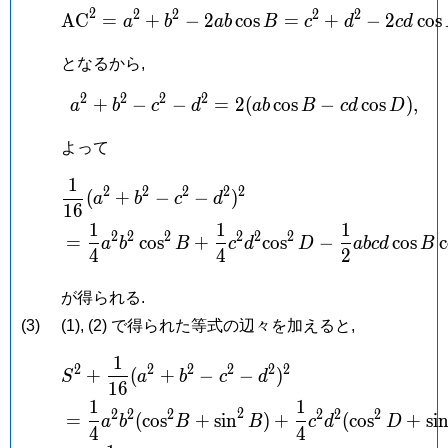
2
2
2
2
2
\mathrm{AC}^2 = a^2+
A
C
=
+
−
2
c
o
s
=
+
−
2
c
o
s
a
b
a
b
B
c
d
c
d
となるから,
2
2
2
2
+
−
−
=
2
a^2+b^2-c^2-d^2 = 2(ab
(
c
o
s
−
c
o
s
)
,
a
b
c
d
a
b
B
c
d
D
よって
1
\begin{aligned} &\fra
2
2
2
2
2
(
+
−
−
)
a
b
c
d
1
6
1
1
1
2
2
2
2
2
2
=
c
o
s
+
c
o
s
−
c
o
s
c
a
b
B
c
d
D
a
b
c
d
B
4
4
2
が得られる.
(3)
(1), (2) で得られた等式の辺々を加えると,
1
\begin{aligned} &S^2+
2
2
2
2
2
2
+
(
+
−
−
)
S
a
b
c
d
1
6
1
1
2
2
2
2
2
2
2
=
(
c
o
s
+
s
i
n
)
+
(
c
o
s
+
s
i
a
b
B
B
c
d
D
4
4