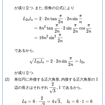
が成り立つ. また, 倍角の公式により
π
π
\begin{aligned} L_{2n}
=
2
⋅
2
t
a
n
⋅
2
s
i
n
L
l
n
n
2
n
n
2
n
n
π
π
π
2
=
8
t
a
n
⋅
2
s
i
n
c
o
s
n
2
2
2
n
n
n
π
2
2
=
1
6
s
i
n
n
2
n
であるから,
π
\sqrt{L_{2n}l_n} = 2\c
=
2
⋅
2
s
i
n
=
L
l
n
l
2
2
n
n
n
2
n
が成り立つ.
1
1
(2)
単位円に外接する正六角形, 内接する正六角形の
2
\dfrac{2}
1
,
1
辺の長さはそれぞれ
であるから,
{\sqrt 3},
3
2
L_6 = 6\cdot\frac{2}{\s
=
6
⋅
=
4
3
,
=
6
⋅
1
=
6
L
l
6
6
3