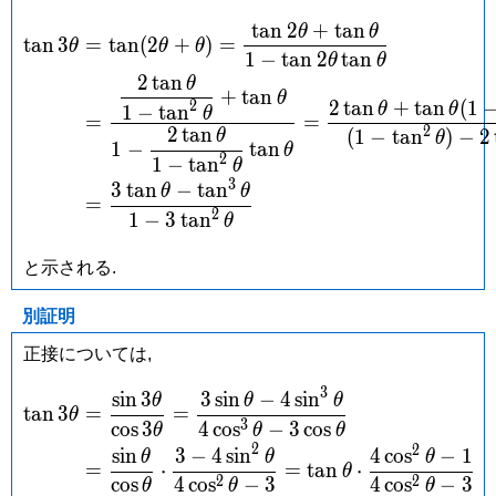
t
a
n
2
+
t
a
n
θ
θ
\begin{aligned} \tan3\the
t
a
n
3
=
t
a
n
(
2
+
)
=
θ
θ
θ
1
−
t
a
n
2
t
a
n
θ
θ
2
t
a
n
θ
+
t
a
n
θ
2
t
a
n
+
t
a
n
(
1
2
θ
θ
1
−
t
a
n
θ
=
=
2
t
a
n
2
(
1
−
t
a
n
)
−
2
θ
θ
1
−
t
a
n
θ
2
1
−
t
a
n
θ
3
3
t
a
n
−
t
a
n
θ
θ
=
2
1
−
3
t
a
n
θ
と示される.
別証明
正接については,
3
s
i
n
3
3
s
i
n
−
4
s
i
n
\begin{aligned} \tan3\the
θ
θ
θ
t
a
n
3
=
=
θ
3
c
o
s
3
4
c
o
s
−
3
c
o
s
θ
θ
θ
2
2
s
i
n
3
−
4
s
i
n
4
c
o
s
−
1
θ
θ
θ
=
⋅
=
t
a
n
⋅
θ
2
2
c
o
s
4
c
o
s
−
3
4
c
o
s
−
3
θ
θ
θ