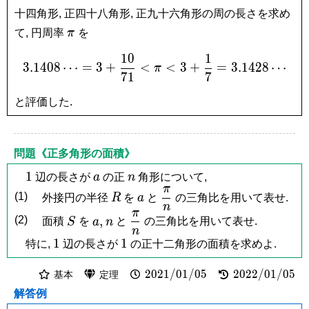
十四角形, 正四十八角形, 正九十六角形の周の長さを求め
\pi
て, 円周率
π
を
1
0
1
3.1408\cdots = 3+\frac{1
3
.
1
4
0
8
⋯
=
3
+
<
<
3
+
=
3
.
1
4
2
8
⋯
π
7
1
7
と評価した.
問題《正多角形の面積》
1
a
n
1
辺の長さが
a
の正
n
角形について,
π
R
a
\dfrac{\pi}
(1)
外接円の半径
R
を
a
と
の三角比を用いて表せ.
n
{n}
π
S
a,
n
\dfrac{\pi}
,
(2)
面積
S
を
a
n
と
の三角比を用いて表せ.
n
{n}
1
1
1
1
特に,
辺の長さが
の正十二角形の面積を求めよ.
2021/01/05
2022/01/05
2
0
2
1
/
0
1
/
0
5
2
0
2
2
/
0
1
/
0
5
基本
定理
解答例