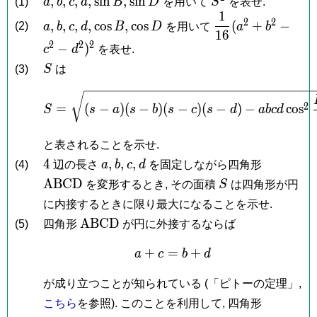
,
,
,
,
s
i
n
,
s
i
n
(1)
a
b
c
d
B
D
を用いて
S
を表せ.
B,
D
1
a,
b,
c,
d,
\cos
\cos
\dfrac{1}
2
2
,
,
,
,
c
o
s
,
c
o
s
(
+
−
(2)
a
b
c
d
B
D
を用いて
a
b
1
6
B,
D
{16}
2
2
2
−
)
c
d
を表せ.
(a^2+b^2-
S
c^2-
(3)
S
は
d^2)^2
S = \sqrt{(s-a)(s-b)(s-
2
=
(
−
)
(
−
)
(
−
)
(
−
)
−
c
o
s
S
s
a
s
b
s
c
s
d
a
b
c
d
と表されることを示せ.
4
a,
b,
c,
d
\mathr
4
,
,
,
(4)
辺の長さ
a
b
c
d
を固定しながら四角形
S
A
B
C
D
を変形するとき, その面積
S
は四角形が円
に内接するときに限り最大になることを示せ.
\mathrm{ABCD}
A
B
C
D
(5)
四角形
が円に外接するならば
+
=
a+c = b+d
+
a
c
b
d
が成り立つことが知られている (「ピトーの定理」,
\mathr
こちら
を参照). このことを利用して, 四角形