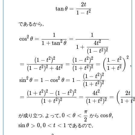
2
t
\tan\theta = \frac{2t}{
t
a
n
=
θ
2
1
−
t
であるから,
1
1
\begin{aligned} &\cos 
2
c
o
s
=
=
θ
2
2
4
1
+
t
a
n
t
θ
1
+
2
2
(
1
−
)
t
2
2
2
2
2
2
(
1
−
)
(
1
−
)
1
−
(
)
t
t
t
=
=
=
,
2
2
2
2
2
2
(
1
−
)
+
4
(
1
+
)
1
+
t
t
t
t
2
2
(
1
−
)
t
2
2
s
i
n
=
1
−
c
o
s
=
1
−
θ
θ
2
2
(
1
+
)
t
2
2
2
2
2
(
1
+
)
−
(
1
−
)
4
2
(
t
t
t
t
=
=
=
2
2
2
2
2
(
1
+
)
(
1
+
)
1
+
t
t
t
π
0 < \theta
\cos\theta,
\sin\the
0
<
<
c
o
s
,
が成り立つ. よって,
θ
から
θ
2
<
> 0,
0
s
i
n
>
0
,
0
<
<
1
θ
t
であるので,
\dfrac{\pi}
<
{2}