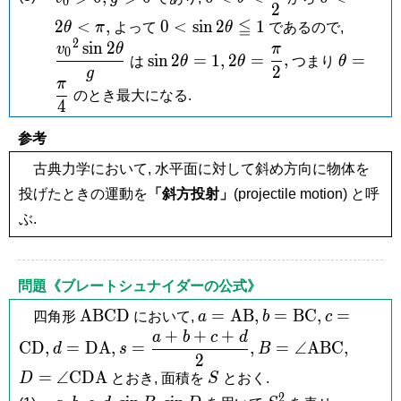
0
2
>
>
<
2\theta
0 <
≦
\dfrac
2
<
,
0
<
s
i
n
2
1
θ
π
よって
θ
であるので,
0,
0
\dfrac{\pi}
< \pi,
\sin
2\thet
2
s
i
n
2
\sin
2\theta =
\theta 
v
θ
π
{2}
0
s
i
n
2
=
1
,
2
=
,
=
は
θ
θ
つまり
θ
2\theta
2\theta
\dfrac{\pi}
\dfrac{
2
g
π
\leqq 1
= 1,
{2},
{4}
のとき最大になる.
4
参考
古典力学において, 水平面に対して斜め方向に物体を
投げたときの運動を
「斜方投射」
(projectile motion) と呼
ぶ.
問題《ブレートシュナイダーの公式》
\mathrm{ABCD}
a =
b =
c =
A
B
C
D
=
A
B
,
=
B
C
,
=
四角形
において,
a
b
c
\mathrm{AB},
\mathrm{BC},
\mathrm
+
+
+
a
b
c
d
d =
s =
B =
D =
C
D
,
=
D
A
,
=
,
=
∠
A
B
C
,
d
s
B
\mathrm{DA},
\dfrac{a+b+c+d}
\angle\mathrm{A
\angl
2
S
=
∠
C
D
A
D
とおき, 面積を
S
とおく.
{2},
2
a,
b,
c,
d,
\sin
\sin
S^2