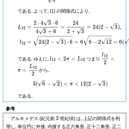
である. よって, (1) の関係式により,
\begin{aligned} L_{12} 
2
⋅
4
3
⋅
6
2
4
=
=
=
2
4
(
2
−
3
)
,
L
1
2
4
3
+
6
2
+
3
=
2
4
(
2
−
3
)
⋅
6
=
6
8
−
2
1
2
=
6
(
l
1
2
l
l_{12}
\dfrac{l_{
1
2
<
2
<
<
である. ゆえに,
l
π
L
つまり
1
2
1
2
< 2\pi
{2} < \pi 
2
L
1
2
<
\dfrac{L_{
<
π
から,
2
L_{12}
{2}
3(\sqrt 6-\sqrt 2) < \pi 
3
(
6
−
2
)
<
<
1
2
(
2
−
3
)
π
である.
参考
3
3
アルキメデス (紀元前
世紀頃) は, 上記の関係式を利
用し, 単位円に外接, 内接する正六角形, 正十二角形, 正二