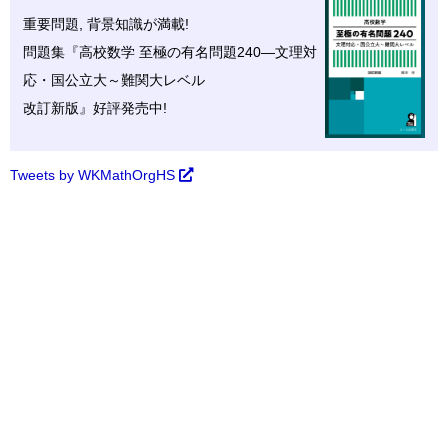
重要問題, 背景知識が満載!
問題集『高校数学 至極の
有名問題
240—文理対
応・
国公立大～難関大レベル
改訂新版』好評発売中!
Tweets by WKMathOrgHS