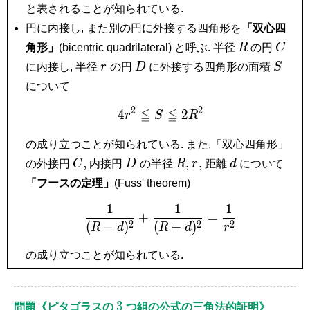
と表されることが知られている.
円に内接し, また別の円に外接する四角形を
「双心四
R
C
角形」
(bicentric quadrilateral) と呼ぶ. 半径
R
の円
C
r
D
S
に内接し, 半径
r
の円
D
に外接する四角形の面積
S
について
2
2
≦
≦
4
4r^2 \leqq S \leqq 2R^2
2
r
S
R
の成り立つことが知られている. また,「双心四角形」
C,
D
R,
r,
d
,
,
,
の外接円
C
内接円
D
の半径
R
r
距離
d
について
「フースの定理」
(Fuss' theorem)
1
1
1
\frac{1}{(R-d)^2}+\fra
+
=
2
2
2
(
−
)
(
+
)
R
d
R
d
r
の成り立つことが知られている.
3
3
問題《ピタゴラスの
つ組の公式の三角法的証明》