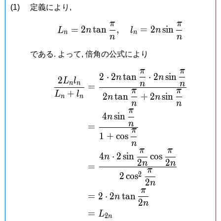
(1)
定義により,
π
π
L_n = 2n\tan\frac{\pi}
=
2
t
a
n
,
=
2
s
i
n
L
n
l
n
n
n
n
n
である. よって, 倍角の公式により
π
π
\begin{aligned} \frac{
2
⋅
2
t
a
n
⋅
2
s
i
n
n
n
2
L
l
n
n
n
n
=
π
π
+
L
l
2
t
a
n
+
2
s
i
n
n
n
n
n
n
n
π
4
s
i
n
n
n
=
π
1
+
c
o
s
n
π
π
4
⋅
2
s
i
n
c
o
s
n
2
2
n
n
=
π
2
2
c
o
s
2
n
π
=
2
⋅
2
t
a
n
n
2
n
=
L
2
n