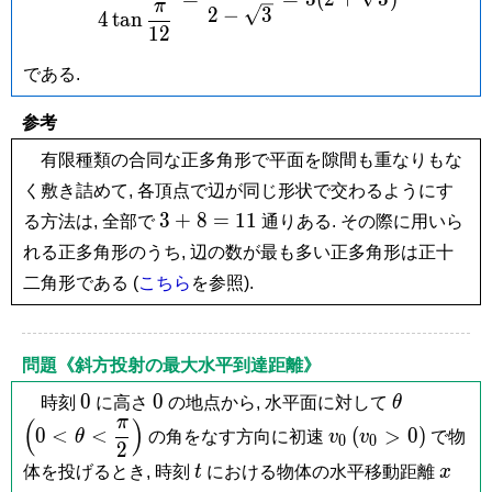
π
2
−
3
4
t
a
n
1
2
である.
参考
有限種類の合同な正多角形で平面を隙間も重なりもな
く敷き詰めて, 各頂点で辺が同じ形状で交わるようにす
3+8
3
+
8
=
1
1
る方法は, 全部で
通りある. その際に用いら
=
れる正多角形のうち, 辺の数が最も多い正多角形は正十
11
二角形である (
こちら
を参照).
問題《斜方投射の最大水平到達距離》
0
0
\theta
\left( 0 <
0
0
時刻
に高さ
の地点から, 水平面に対して
θ
\theta <
π
(
)
v_0
(v_0
0
<
<
(
>
0
)
θ
の角をなす方向に初速
v
v
で物
0
0
\dfrac{\p
2
> 0)
t
x
体を投げるとき, 時刻
t
における物体の水平移動距離
x
{2}\right