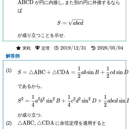
A
B
C
D
が円に内接し, また別の円に外接するなら
ば
S = \sqrt{abcd}
=
S
a
b
c
d
が成り立つことを示せ.
2019/12/31
2026/05/04
2
0
1
9
/
1
2
/
3
1
2
0
2
6
/
0
5
/
0
4
実戦
定理
解答例
1
1
S = \triangle\mathrm{
(1)
=
△
A
B
C
+
△
C
D
A
=
s
i
n
+
s
i
n
S
a
b
B
c
d
D
2
2
であるから,
1
1
1
S^2 = \frac{1}{4}a^2b
2
2
2
2
2
2
2
=
s
i
n
+
s
i
n
+
s
i
n
S
a
b
B
c
d
D
a
b
c
d
4
4
2
が成り立つ.
\triangle\mathrm{ABC},
\triangle\mathrm{CDA}
△
A
B
C
,
△
C
D
A
(2)
に余弦定理を適用すると