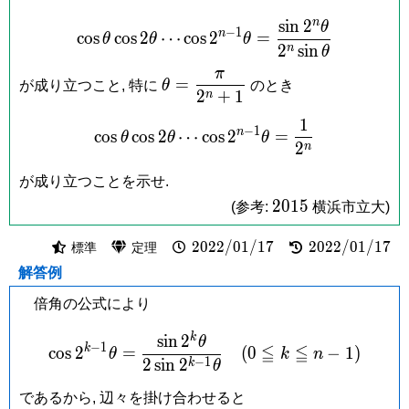
n
s
i
n
2
θ
\cos\theta\cos 2\theta\cd
−
1
n
c
o
s
c
o
s
2
⋯
c
o
s
2
=
θ
θ
θ
2
s
i
n
n
θ
π
\theta =
=
が成り立つこと, 特に
θ
のとき
2
+
1
n
\dfrac{\pi}
{2^n+1}
1
\cos\theta\cos 2\theta\cd
−
1
n
c
o
s
c
o
s
2
⋯
c
o
s
2
=
θ
θ
θ
2
n
が成り立つことを示せ.
2015
2
0
1
5
(参考:
横浜市立大)
2022/01/17
2022/01/17
2
0
2
2
/
0
1
/
1
7
2
0
2
2
/
0
1
/
1
7
標準
定理
解答例
倍角の公式により
k
s
i
n
2
\cos 2^{k-1}\theta = \frac
θ
−
1
≦
≦
k
c
o
s
2
=
(
0
−
1
)
θ
k
n
−
1
2
s
i
n
2
k
θ
であるから, 辺々を掛け合わせると