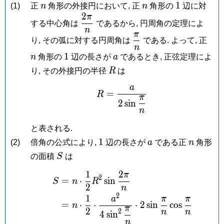
n
n
1
1
(1)
正
n
角形の外接円において, 正
n
角形の
辺に対
2
π
\dfrac{2\pi}
する中心角は
であるから, 円周角の定理によ
{n}
n
π
\dfrac{\pi}
n
り, その弧に対する円周角は
である. よって, 正
n
{n}
1
a
1
n
角形の
辺の長さが
a
であるとき, 正弦定理によ
R
り, その外接円の半径
R
は
a
R = \frac{a}{2\sin\dfr
=
R
π
2
s
i
n
n
と表される.
1
a
n
1
(2)
倍角の公式により,
辺の長さが
a
である正
n
角形
S
の面積
S
は
1
2
π
\begin{aligned} S &= n
2
=
⋅
s
i
n
S
n
R
2
n
2
1
a
π
π
=
⋅
⋅
⋅
2
s
i
n
c
o
s
n
π
2
2
n
n
4
s
i
n
n