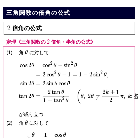
三角関数の倍角の公式
2
2
倍角の公式
2
2
定理《三角関数の
倍角・半角の公式》
\theta
(1)
角
θ
に対して
2
2
c
o
s
2
=
c
o
s
−
s
i
n
\begin{aligned} \cos 2\
θ
θ
θ
2
2
=
2
c
o
s
−
1
=
1
−
2
s
i
n
,
θ
θ
s
i
n
2
=
2
s
i
n
c
o
s
θ
θ
θ
2
t
a
n
2
+
1
(
θ
k
t
a
n
2
=
,
2
=
,
:
θ
θ
θ
π
k

2
2
1
−
t
a
n
θ
が成り立つ.
\theta
(2)
角
θ
に対して
1
+
c
o
s
θ
θ
\begin{aligned} \cos ^
2