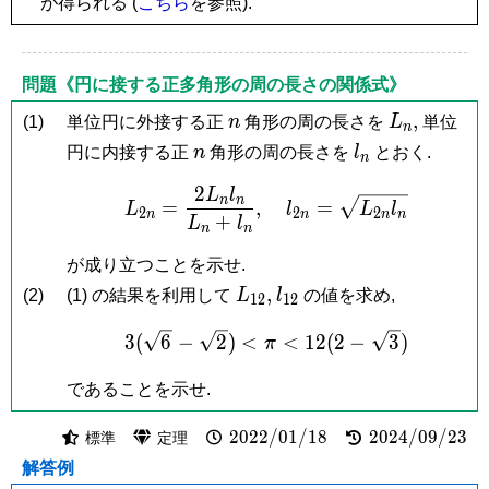
が得られる (
こちら
を参照).
{8}
問題《円に接する正多角形の周の長さの関係式》
n
L_n,
,
(1)
単位円に外接する正
n
角形の周の長さを
L
単位
n
n
l_n
円に内接する正
n
角形の周の長さを
l
とおく.
n
2
L
l
L_{2n} = \frac{2L_nl_
n
n
=
,
=
L
l
L
l
2
2
2
n
n
n
n
+
L
l
n
n
が成り立つことを示せ.
L_{12},
l_{12}
,
(2)
(1) の結果を利用して
L
l
の値を求め,
1
2
1
2
3(\sqrt 6-\sqrt 2) < \pi 
3
(
6
−
2
)
<
<
1
2
(
2
−
3
)
π
であることを示せ.
2022/01/18
2024/09/23
2
0
2
2
/
0
1
/
1
8
2
0
2
4
/
0
9
/
2
3
標準
定理
解答例