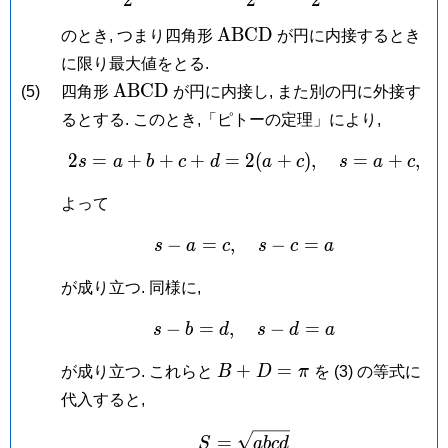
\mathrm{ABCD}
A
B
C
D
のとき, つまり四角形
が円に内接するとき
に限り最大値をとる.
\mathrm{ABCD}
A
B
C
D
(5)
四角形
が円に内接し, また別の円に外接す
るとする. このとき,「ピトーの定理」により,
2
=
+
+
+
=
2s = a+b+c+d = 2(a+c)
2
(
+
)
,
=
+
,
s
a
b
c
d
a
c
s
a
c
よって
−
=
,
s-a = c, \quad s-c = a
−
=
s
a
c
s
c
a
が成り立つ. 同様に,
−
=
,
s-b = d, \quad s-d = a
−
=
s
b
d
s
d
a
B+D
+
=
が成り立つ. これらと
B
D
π
を (3) の等式に
=
代入すると,
\pi
S = \sqrt{abcd}
=
S
a
b
c
d