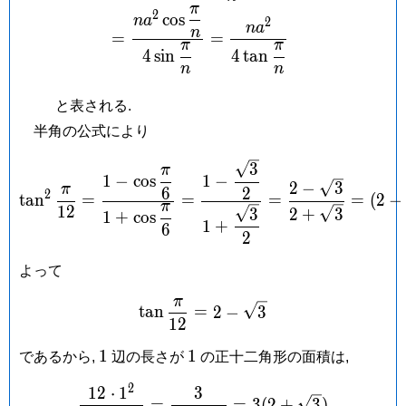
π
2
c
o
s
n
a
2
n
a
n
=
=
π
π
4
s
i
n
4
t
a
n
n
n
と表される.
半角の公式により
\tan ^2\frac{\pi}{12} = \
3
π
1
−
1
−
c
o
s
2
−
3
π
2
6
2
t
a
n
=
=
=
=
(
2
−
π
1
2
3
2
+
3
1
+
c
o
s
1
+
6
2
よって
π
\tan\frac{\pi}{12} = 2-\s
t
a
n
=
2
−
3
1
2
1
1
1
1
であるから,
辺の長さが
の正十二角形の面積は,
2
1
2
⋅
1
3
\frac{12\cdot 1^2}{4\tan\
=
=
3
(
2
+
3
)