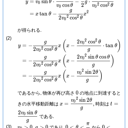
=
s
i
n
⋅
−
⋅
y
v
θ
g
0
2
2
c
o
s
2
c
o
s
v
θ
v
θ
0
0
g
2
=
t
a
n
−
x
θ
x
2
2
2
c
o
s
v
θ
0
が得られる.
(2)
2
2
2
c
o
s
\begin{aligned} y &= -\
(
)
g
v
θ
0
=
−
−
⋅
t
a
n
y
x
x
θ
2
2
2
c
o
s
v
θ
g
0
2
2
s
i
n
c
o
s
(
)
g
v
θ
θ
0
=
−
−
x
x
2
2
2
c
o
s
v
θ
g
0
2
s
i
n
2
(
)
g
v
θ
0
=
−
−
x
x
2
2
2
c
o
s
v
θ
g
0
0
0
であるから, 物体が再び高さ
の地点に到達すると
2
s
i
n
2
x =
t =
v
θ
0
=
,
=
きの水平移動距離は
x
時刻は
t
\dfrac{v_0{}^2\sin
\dfrac
g
2
s
i
n
v
θ
2\theta}{g},
{g}
0
である.
g
π
v_0
g
0 < \theta
0 <
>
0
,
>
0
0
<
<
0
<
(3)
v
g
であり,
θ
から