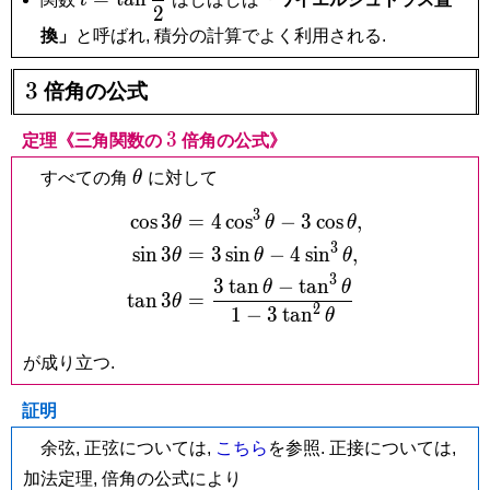
t
2
\tan\dfrac{x}
換」
と呼ばれ, 積分の計算でよく利用される.
{2}
3
3
倍角の公式
3
3
定理《三角関数の
倍角の公式》
\theta
すべての角
θ
に対して
3
c
o
s
3
=
4
c
o
s
−
3
c
o
s
,
\begin{aligned} \cos 3\th
θ
θ
θ
3
s
i
n
3
=
3
s
i
n
−
4
s
i
n
,
θ
θ
θ
3
3
t
a
n
−
t
a
n
θ
θ
t
a
n
3
=
θ
2
1
−
3
t
a
n
θ
が成り立つ.
証明
余弦, 正弦については,
こちら
を参照. 正接については,
加法定理, 倍角の公式により