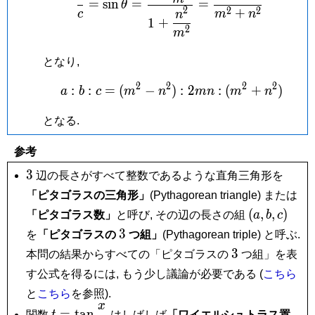
=
s
i
n
=
=
θ
2
2
2
+
c
m
n
n
1
+
2
m
となり,
2
2
2
2
:
:
=
(
−
)
a:b:c = (m^2-n^2):2mn
:
2
:
(
+
)
a
b
c
m
n
m
n
m
n
となる.
参考
3
3
辺の長さがすべて整数であるような直角三角形を
「ピタゴラスの三角形」
(Pythagorean triangle) または
(a,b,c)
(
,
,
)
「ピタゴラス数」
と呼び, その辺の長さの組
a
b
c
3
3
を
「ピタゴラスの
つ組」
(Pythagorean triple) と呼ぶ.
3
3
本問の結果からすべての「ピタゴラスの
つ組」を表
す公式を得るには, もう少し議論が必要である (
こちら
と
こちら
を参照).
x
t =
=
t
a
n
関数
はしばしば
「ワイエルシュトラス置