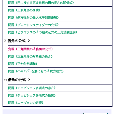
問題《円に接する正多角形の周の長さの関係式》
問題《正多角形の面積》
問題《斜方投射の最大水平到達距離》
問題《ブレートシュナイダーの公式》
3
3
問題《ピタゴラスの
つ組の公式の三角法的証明》
3
3
倍角の公式
3
3
定理《三角関数の
倍角の公式》
問題《正五角形の対角線の長さ》
問題《正七角形調和》
\cos
3
c
o
s
(
/
9
)
3
問題《
π
を解にもつ
次方程式》
(\pi
/9)
n
倍角の公式
n
問題《チェビシェフ多項式の存在》
問題《チェビシェフ多項式の性質》
問題《ニーヴェンの定理》