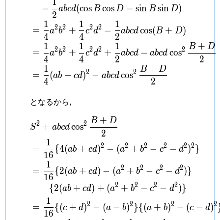
1
−
(
c
o
s
c
o
s
−
s
i
n
s
i
n
)
a
b
c
d
B
D
B
D
2
1
1
1
2
2
2
2
=
+
−
c
o
s
(
+
)
a
b
c
d
a
b
c
d
B
D
4
4
2
1
1
1
+
B
D
2
2
2
2
2
=
+
+
−
c
o
s
a
b
c
d
a
b
c
d
a
b
c
d
4
4
2
2
1
+
B
D
2
2
=
(
+
)
−
c
o
s
a
b
c
d
a
b
c
d
4
2
となるから,
+
B
D
\begin{aligned} &S^2+
2
2
+
c
o
s
S
a
b
c
d
2
1
2
2
2
2
2
2
=
{
4
(
+
)
−
(
+
−
−
)
}
a
b
c
d
a
b
c
d
1
6
1
2
2
2
2
=
{
2
(
+
)
−
(
+
−
−
)
}
a
b
c
d
a
b
c
d
1
6
2
2
2
2
{
2
(
+
)
+
(
+
−
−
)
}
a
b
c
d
a
b
c
d
1
2
2
2
2
=
{
(
+
)
−
(
−
)
}
{
(
+
)
−
(
−
)
c
d
a
b
a
b
c
d
1
6