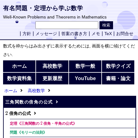
有名問題・定理から学ぶ数学
Well-Known Problems and Theorems in Mathematics
方針
メッセージ
答案の書き方
メモ
TeX
お問合せ
数式を枠からはみ出さずに表示するためには, 画面を横に傾けてくだ
さい.
ホーム
高校数学
数学一般
数学クイズ
数学資料集
更新履歴
YouTube
書籍・論文
ホーム
高校数学
三角関数の倍角の公式
2
2
倍角の公式
2
2
定理《三角関数の
倍角・半角の公式》
問題《モリーの法則》