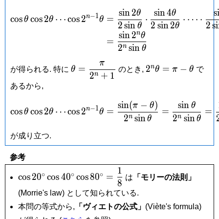
s
i
n
2
s
i
n
4
s
θ
θ
\begin{aligned} \cos\thet
−
1
n
c
o
s
c
o
s
2
⋯
c
o
s
2
=
⋅
⋅
⋯
⋅
θ
θ
θ
2
s
i
n
2
s
i
n
2
2
s
i
θ
θ
n
s
i
n
2
θ
=
2
s
i
n
n
θ
π
\theta =
2^n\theta
n
=
2
=
−
が得られる. 特に
θ
のとき,
θ
π
θ
で
2
+
1
n
\dfrac{\pi}
= \pi -
あるから,
{2^n+1}
\theta
s
i
n
(
−
)
s
i
n
\cos\theta\cos 2\theta\cd
π
θ
θ
−
1
n
c
o
s
c
o
s
2
⋯
c
o
s
2
=
=
=
θ
θ
θ
2
s
i
n
2
s
i
n
n
n
θ
θ
が成り立つ.
参考
1
\cos
∘
∘
∘
c
o
s
2
0
c
o
s
4
0
c
o
s
8
0
=
は
「モリーの法則」
8
20^\circ\cos
(Morrie's law) として知られている.
40^\circ\cos
80^\circ =
本問の等式から,
「ヴィエトの公式」
(Viète's formula)
\dfrac{1}