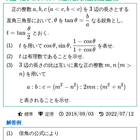
a,
b,
c
(a
b
3
,
,
(
<
,
<
)
3
正の整数
a
b
c
a
c
b
c
を
辺の長さとする
<
<
b
\theta
\tan\theta
t =
t
a
n
=
直角三角形において,
θ
を
θ
なる鋭角とし,
c,
c)
=
\tan\d
a
θ
\dfrac{b}
{2}
=
t
a
n
t
とおく.
2
{a}
1
−
c
o
s
θ
t
\cos\theta,
\sin\theta,
\dfrac{1-
c
o
s
,
s
i
n
,
(1)
t
を用いて
θ
θ
を表せ.
\cos\theta}
1
+
c
o
s
θ
t
{1+\cos\theta}
(2)
t
は有理数であることを示せ.
3
m,
n
(m
3
,
(
>
(3)
辺の長さの比は互いに素な正の整数
m
n
m
>
)
n
を用いて
n)
2
2
2
2
:
:
=
(
−
)
a:b:c = (m^2-n^2):2mn
:
2
:
(
+
)
a
b
c
m
n
m
n
m
n
と表されることを示せ.
2018/09/03
2022/07/12
2
0
1
8
/
0
9
/
0
3
2
0
2
2
/
0
7
/
1
2
標準
定理
解答例
(1)
倍角の公式により