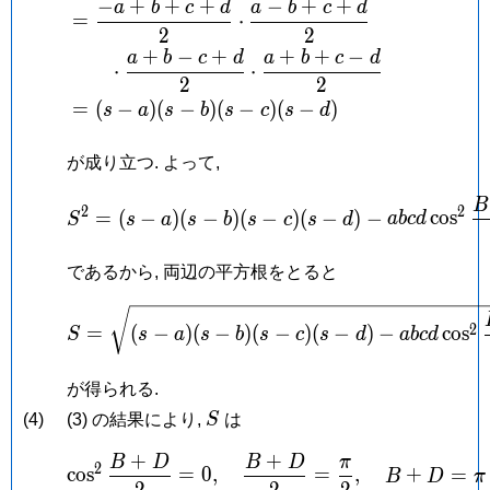
−
+
+
+
−
+
+
a
b
c
d
a
b
c
d
=
⋅
2
2
+
−
+
+
+
−
a
b
c
d
a
b
c
d
⋅
⋅
2
2
=
(
−
)
(
−
)
(
−
)
(
−
)
s
a
s
b
s
c
s
d
が成り立つ. よって,
B
S^2 = (s-a)(s-b)(s-c)(s
2
2
=
(
−
)
(
−
)
(
−
)
(
−
)
−
c
o
s
S
s
a
s
b
s
c
s
d
a
b
c
d
であるから, 両辺の平方根をとると
S = \sqrt{(s-a)(s-b)(s-
2
=
(
−
)
(
−
)
(
−
)
(
−
)
−
c
o
s
S
s
a
s
b
s
c
s
d
a
b
c
d
が得られる.
S
(4)
(3) の結果により,
S
は
+
+
B
D
B
D
π
\cos ^2\frac{B+D}{2} 
2
c
o
s
=
0
,
=
,
+
=
B
D
π
2
2
2