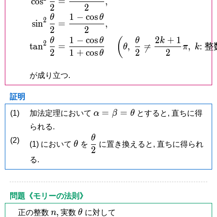
c
o
s
=
,
2
2
1
−
c
o
s
θ
θ
2
s
i
n
=
,
2
2
1
−
c
o
s
2
+
1
(
θ
θ
θ
k
2
t
a
n
=
,
=
,
:
整
θ
π
k

2
1
+
c
o
s
2
2
θ
が成り立つ.
証明
\alpha
=
=
(1)
加法定理において
α
β
θ
とすると, 直ちに得
=
られる.
\beta
θ
\theta
\dfrac{\theta}
(2)
(1) において
θ
を
=
に置き換えると, 直ちに得られ
{2}
2
\theta
る.
問題《モリーの法則》
n,
\theta
,
正の整数
n
実数
θ
に対して