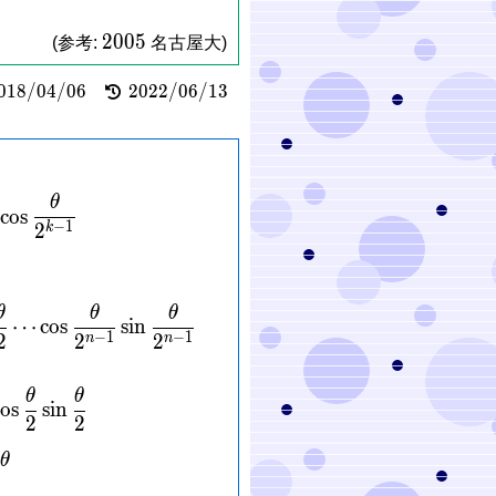
2005
2
0
0
5
(参考:
名古屋大)
018/04/06
2022/06/13
0
1
8
/
0
4
/
0
6
2
0
2
2
/
0
6
/
1
3
θ
\frac{\theta}{2^k}\sin\frac{\theta}{2^k} = \frac{1
c
o
s
−
1
2
k
θ
θ
θ
in{aligned} \cos\frac{\theta}{2}\cdots\cos\frac{\
⋯
c
o
s
s
i
n
−
1
−
1
2
2
2
n
n
θ
θ
c
o
s
s
i
n
2
2
θ