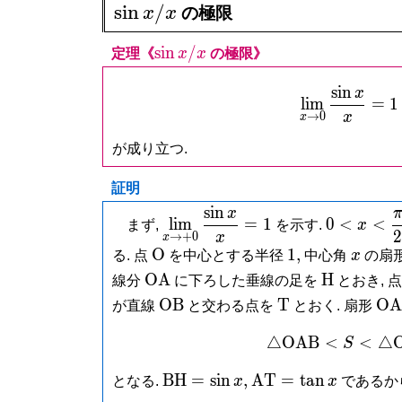
\sin
s
i
n
/
x
x
の極限
x/x
\sin
s
i
n
/
定理《
x
x
の極限》
x/x
s
i
n
x
\lim_{
l
i
m
=
1
x
→
0
x
が成り立つ.
証明
s
i
n
x
\lim\limits_{x
0 < x <
l
i
m
=
1
0
<
<
まず,
を示す.
x
\to
\dfrac{\p
x
→
+
0
x
\mathrm
1,
x
O
1
,
+0}\dfrac{\sin
{2}
る. 点
を中心とする半径
中心角
x
の扇
O
x}{x} = 1
\mathrm{OA}
\mathrm
O
A
H
線分
に下ろした垂線の足を
とおき, 
H
\mathrm{OB}
\mathrm
\m
O
B
T
O
A
が直線
と交わる点を
とおく. 扇形
T
△
O
A
B
<
\tria
<
△
S
\mathrm{BH}
\mathrm{AT}
B
H
=
s
i
n
,
A
T
=
t
a
n
となる.
x
x
であるか
= \sin x,
= \tan x