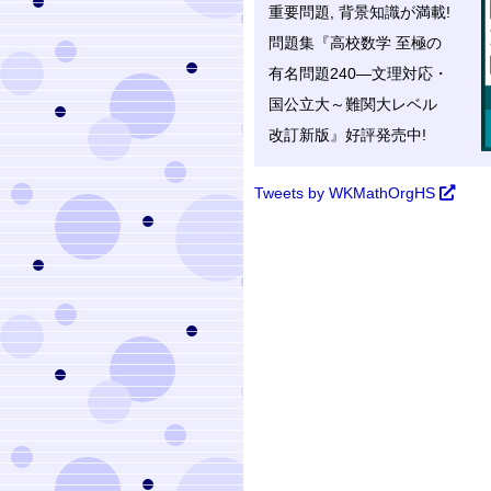
重要問題, 背景知識が満載!
問題集『高校数学 至極の
有名問題
240—文理対応・
国公立大～難関大レベル
改訂新版』好評発売中!
Tweets by WKMathOrgHS