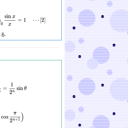
s
i
n
imits_{x \to -0}\frac{\sin x}{x} = \lim\limits_{x \to
x
m
=
1
⋯
[
2
]
x
+
0
る.
1
\frac{\theta}{2}\cdots\cos\frac{\theta}{2^n}\sin\f
=
s
i
n
θ
2
n
n
π
c{2}{\pi} = \lim\limits_{n \to \infty}\left(\cos\fr
)
⋯
c
o
s
+
1
2
n