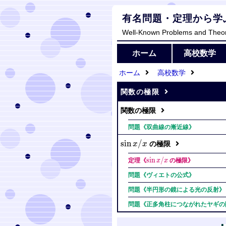
有名問題・定理から学
Well-Known Problems and Theo
ホーム
高校数学
ホーム
高校数学
関数の極限
関数の極限
問題《双曲線の漸近線》
\sin
s
i
n
/
の極限
x
x
x/x
\sin
s
i
n
/
定理《
x
x
の極限》
x/x
問題《ヴィエトの公式》
問題《半円形の鏡による光の反射》
問題《正多角柱につながれたヤギの