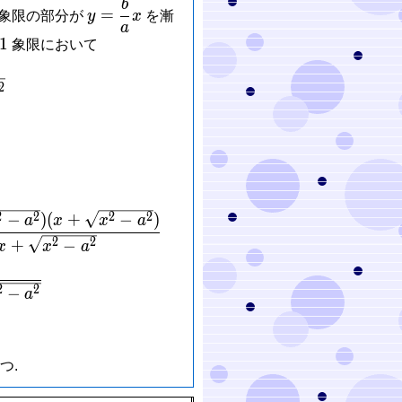
b
y =
=
象限の部分が
y
x
を漸
\dfrac{b}
a
1
1
象限において
{a}x
rac{b}{a}\sqrt{x^2-a^2}
2
{aligned} &\left| y-\frac{b}{a}x\right| = \frac{b}
2
2
2
2
−
)
(
+
−
)
a
x
x
a
2
2
+
−
x
x
a
2
2
−
a
つ.