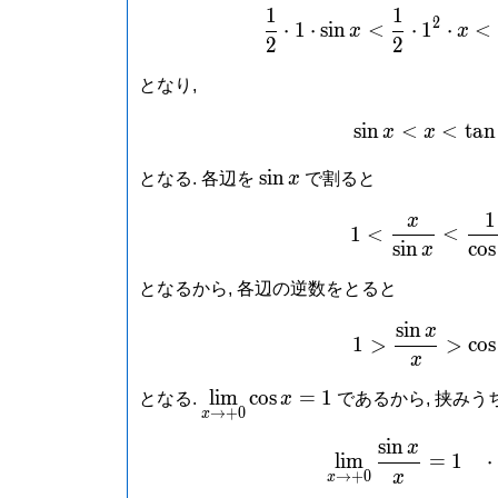
1
1
\frac{
2
⋅
1
⋅
s
i
n
<
⋅
1
⋅
<
x
x
2
2
となり,
s
i
n
<
\sin x
<
t
a
n
x
x
\sin
s
i
n
となる. 各辺を
x
で割ると
x
1
x
1 < \f
1
<
<
s
i
n
c
o
s
x
となるから, 各辺の逆数をとると
s
i
n
x
1 > \f
1
>
>
c
o
s
x
\lim\limits_{x
l
i
m
c
o
s
=
1
となる.
x
であるから, 挟みう
→
+
0
x
\to +0}\cos x
s
i
n
= 1
x
\lim\l
l
i
m
=
1
x
→
+
0
x