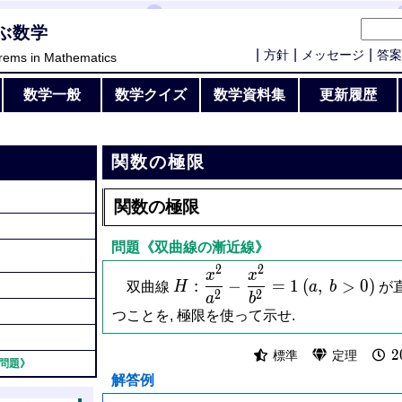
ぶ数学
方針
メッセージ
答案
rems in Mathematics
数学一般
数学クイズ
数学資料集
更新履歴
関数の極限
関数の極限
問題《双曲線の漸近線》
2
2
H:\dfrac{x^2}
(a,\
x
x
:
−
=
1
(
,
>
0
)
双曲線
H
a
b
が
{a^2}-
b >
2
2
a
b
\dfrac{x^2}
0)
つことを, 極限を使って示せ.
{b^2} = 1
2
2
標準
定理
問題》
解答例