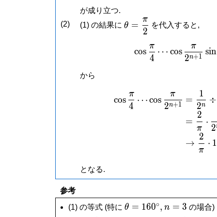
が成り立つ.
π
\theta =
=
(2)
(1) の結果に
θ
を代入すると,
2
\dfrac{\pi}
{2}
π
π
\cos
c
o
s
⋯
c
o
s
s
i
n
+
1
4
2
n
から
1
π
π
\beg
c
o
s
⋯
c
o
s
=
÷
+
1
4
2
2
n
n
2
=
⋅
2
π
2
→
⋅
1
π
となる.
参考
∘
\theta =
n
=
1
6
0
,
=
3
(1) の等式 (特に
θ
n
の場合)