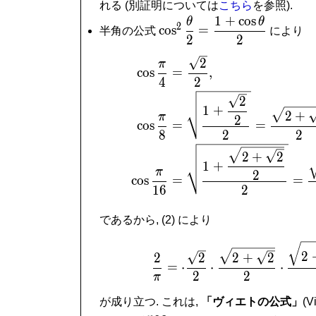
160^\circ,
=
れる (別証明については
こちら
を参照).
3
1
+
c
o
s
θ
θ
\cos ^2\dfrac{\theta}
2
c
o
s
=
半角の公式
により
{2} =
2
2
\dfrac{1+\cos\theta}
\begi
2
π
{2}
c
o
s
=
,
4
2
2
1
+
2
+
π
2
c
o
s
=
=
2
8
2
2
+
2
1
+
π
2
c
o
s
=
=
1
6
2
であるから, (2) により
\frac
2
2
+
2
2
2
=
⋅
⋅
⋅
2
2
π
が成り立つ. これは,
「ヴィエトの公式」
(V