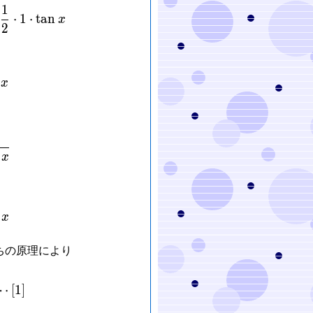
1
1}{2}\cdot 1\cdot \sin x < \frac{1}{2}\cdot 1^2\cdo
⋅
1
⋅
t
a
n
x
2
 < x < \tan x
x
rac{x}{\sin x} < \frac{1}{\cos x}
x
rac{\sin x}{x} > \cos x
x
ちの原理により
imits_{x \to +0}\frac{\sin x}{x} = 1 \quad \cdots [1]
⋯
[
1
]