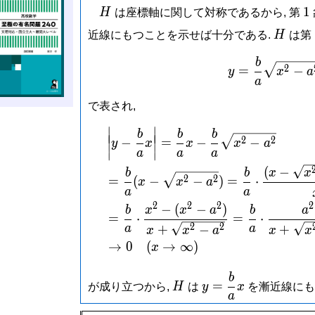
H
1
1
H
は座標軸に関して対称であるから, 第
H
近線にもつことを示せば十分である.
H
は第
b
y = \f
2
=
−
y
x
a
a
で表され,
∣
∣
\begin
b
b
b
∣
∣
∣
∣
2
2
−
=
−
−
y
x
x
x
a
∣
∣
a
a
a
∣
∣
(
−
b
b
x
x
2
2
=
(
−
−
)
=
⋅
x
x
a
a
a
2
2
2
2
−
(
−
)
b
x
x
a
b
a
=
⋅
=
⋅
2
2
+
−
+
a
a
x
x
a
x
x
→
0
(
→
∞
)
x
b
H
y =
=
が成り立つから,
H
は
y
x
を漸近線にも
\dfrac{b}
a
{a}x