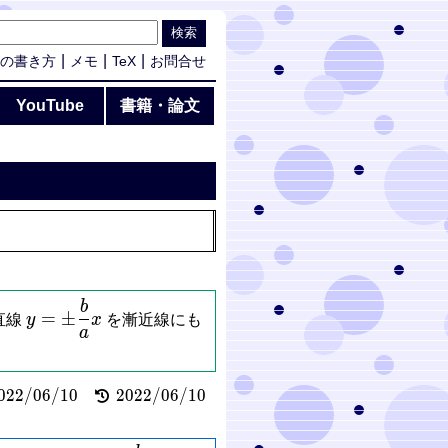
の書き方
メモ
TeX
お問合せ
YouTube
書籍・論文
y =
b
=
±
直線
y
x
を漸近線にも
\pm\dfrac{b}
a
{a}x
022/06/10
2022/06/10
0
2
2
/
0
6
/
1
0
2
0
2
2
/
0
6
/
1
0