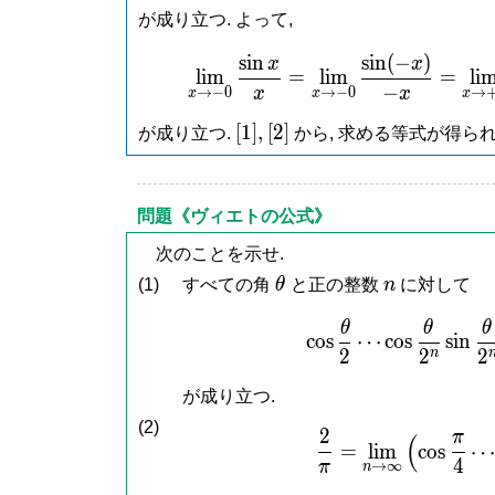
が成り立つ. よって,
s
i
n
s
i
n
(
−
)
\lim\l
x
x
l
i
m
=
l
i
m
=
l
i
−
x
x
→
−
0
→
−
0
→
x
x
x
[1],
[2]
[
1
]
,
[
2
]
が成り立つ.
から, 求める等式が得られ
問題《ヴィエトの公式》
次のことを示せ.
\theta
n
(1)
すべての角
θ
と正の整数
n
に対して
θ
θ
θ
\cos
c
o
s
⋯
c
o
s
s
i
n
2
2
2
n
が成り立つ.
(2)
2
π
(
\fra
=
l
i
m
c
o
s
4
π
→
∞
n