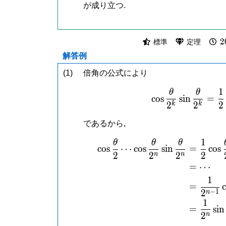
が成り立つ.
2
2
標準
定理
解答例
(1)
倍角の公式により
1
θ
θ
\cos
c
o
s
s
i
n
=
2
2
2
k
k
であるから,
1
θ
θ
θ
\beg
c
o
s
⋯
c
o
s
s
i
n
=
c
o
s
2
2
2
2
n
n
=
⋯
1
=
−
1
2
n
1
=
s
i
n
2
n