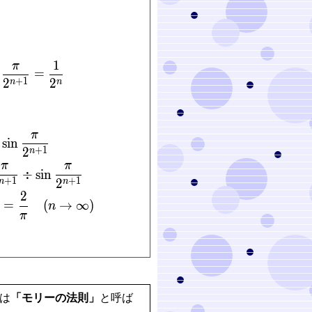
1
π
\frac{\pi}{4}\cdots\cos\frac{\pi}{2^{n+1}}\sin\f
=
+
1
2
2
n
n
π
in{aligned} \cos\frac{\pi}{4}\cdots\cos\frac{\pi}
s
i
n
+
1
2
n
π
π
÷
s
i
n
+
1
+
1
2
n
n
2
=
(
→
∞
)
n
π
 は
「モリーの法則」
と呼ば