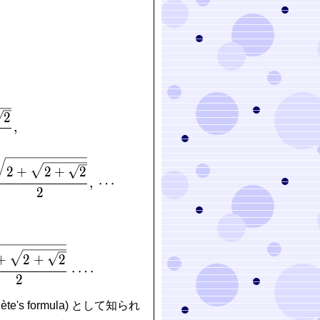
n{aligned} \cos\frac{\pi}{4} &= \frac{\sqrt 2}{2},
2
,
2
+
2
+
2
,
⋯
2
{2}{\pi} = \cdot\frac{\sqrt 2}{2}\cdot\frac{\sqrt{
+
2
+
2
⋅
⋯
2
iète's formula) として知られ