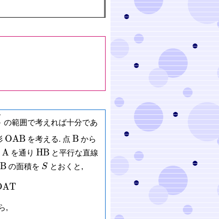
x \to 0}\frac{\sin x}{x} = 1
π
の範囲で考えれば十分であ
2
i}
\mathrm{OAB}
\mathrm
O
A
B
B
形
を考える. 点
から
B
\mathrm
\mathrm{HB}
A
H
B
点
を通り
と平行な直線
A
athrm{OAB}
S
B
の面積を
S
とおくと,
ngle\mathrm{OAB} < S < \triangle\mathrm{OAT}
O
A
T
ら,