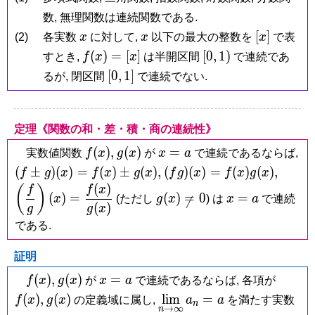
数, 無理関数は連続関数である.
x
x
[x]
[
]
(2)
各実数
x
に対して,
x
以下の最大の整数を
x
で表
f(x)
[0,1)
(
)
=
[
]
[
0
,
1
)
すとき,
f
x
x
は半開区間
で連続であ
=
[0,1]
[
0
,
1
]
るが, 閉区間
で連続でない.
[x]
定理《関数の和・差・積・商の連続性》
f(x),
g(x)
x
(
)
,
(
)
=
実数値関数
f
x
g
x
が
x
a
で連続であるならば,
=
(f\pm
(fg)(x)
\left(
(
±
)
(
)
=
(
)
±
(
)
,
(
)
(
)
=
(
)
(
)
,
f
g
x
f
x
g
x
f
g
x
f
x
g
x
a
g)(x) =
=
{g}\ri
(
)
g(x)
x
(
)
f
f
x
(
)
=
(
)
=
0
=
x
(ただし
g
x
) は
x
a
で連続

f(x)\pm
f(x)g(x),
=
\neq
=
(
)
g
g
x
g(x),
\dfrac
0
a
である.
{g(x)
証明
f(x),
g(x)
x
f(x),
(
)
,
(
)
=
f
x
g
x
が
x
a
で連続であるならば, 各項が
=
g(x)
\lim\limits_{n
(
)
,
(
)
l
i
m
=
f
x
g
x
の定義域に属し,
a
a
を満たす実数
n
a
→
∞
n
\to \infty}a_n