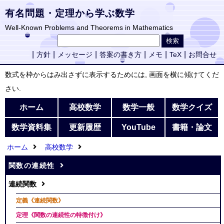
有名問題・定理から学ぶ数学
Well-Known Problems and Theorems in Mathematics
方針
メッセージ
答案の書き方
メモ
TeX
お問合せ
数式を枠からはみ出さずに表示するためには, 画面を横に傾けてくだ
さい.
ホーム
高校数学
数学一般
数学クイズ
数学資料集
更新履歴
YouTube
書籍・論文
ホーム
高校数学
関数の連続性
連続関数
定義《連続関数》
定理《関数の連続性の特徴付け》