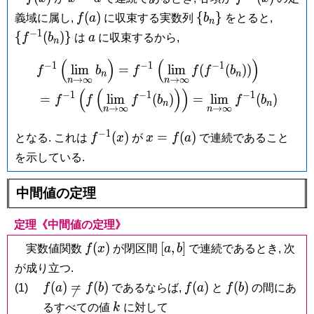
=
(x)
f(a)
\{
\{
(
)
{
}
義域に属し,
f
a
に収束する実数列
b
をとると,
n
a
b_n\}
f^{-1}
−
1
a
{
(
)
}
f
b
は
a
に収束するから,
n
(b_n)\
(
)
(
)
\begin{aligned} &f^{-1}\le
−
1
−
1
−
1
l
i
m
=
l
i
m
(
(
)
)
f
b
f
f
f
b
n
n
→
∞
→
∞
n
n
(
(
)
)
−
1
−
1
−
1
=
l
i
m
(
)
=
l
i
m
(
)
f
f
f
b
f
b
n
n
→
∞
→
∞
n
n
−
1
f^{-1}
x =
(
)
=
(
)
となる. これは
f
x
が
x
f
a
で連続であること
(x)
f(a)
を示している.
中間値の定理
定理《中間値の定理》
f(x)
[a,b]
(
)
[
,
]
実数値関数
f
x
が閉区間
a
b
で連続であるとき, 次
が成り立つ.
f(a)
f(a)
f(b)
(
)
=
(
)
(
)
(
)
(1)
f
a
f
b
であるならば,
f
a
と
f
b
の間にあ

\neq
k
るすべての値
k
に対して